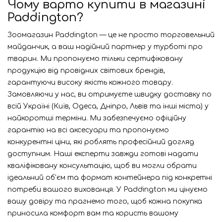
Чому варто купити в магазині
Paddington?
Зоомагазин Paddington — це не просто торговельний
майданчик, а ваш надійний партнер у турботі про
тварин. Ми пропонуємо тільки сертифіковану
продукцію від провідних світових брендів,
гарантуючи високу якість кожного товару.
Замовляючи у нас, ви отримуєте швидку доставку по
всій Україні (Київ, Одеса, Дніпро, Львів та інші міста) у
найкоротші терміни. Ми забезпечуємо офіційну
гарантію на всі аксесуари та пропонуємо
конкурентні ціни, які роблять професійний догляд
доступним. Наші експерти завжди готові надати
кваліфіковану консультацію, щоб ви могли обрати
ідеальний об'єм та формат контейнера під конкретні
потреби вашого вихованця. У Paddington ми цінуємо
вашу довіру та прагнемо того, щоб кожна покупка
приносила комфорт вам та користь вашому