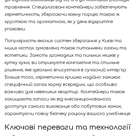
травлення. Спеціалізовані контейнери забезпечують
герметичність, зберігаючи кожну порцію такою ж
хрусткою та ароматною, як у день відкриття
упаковки.
Популярність якісних систем зберігання у Києві та
інших містах зумовлена також питаннями гігієни та
естетики. Замість громіздких та пильних мішків у
кутку кухні, ви отримуєте компактне та стильне
рішення, яке ідеально вписується в сучасний інтер'єр.
Більше того, герметична кришка надійно замикає
специфічний запах корму всередині, що особливо
важливо для невеликих квартир. Контейнери також
захищають запаси їжі від «несанкціонованого
доступу» самого вихованця або побутових комах,
гарантуючи повну безпеку раціону вашого улюбленця.
Ключові переваги та технології