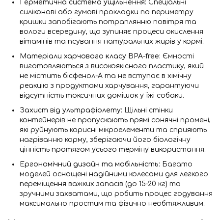
Герметична система ущільнення:
Спеціальні
силіконові або гумові прокладки по периметру
кришки запобігають потраплянню повітря та
вологи всередину, що зупиняє процеси окислення
вітамінів та псування натуральних жирів у кормі.
Матеріали харчового класу BPA-free:
Ємності
виготовляються з високоякісного пластику, який
не містить бісфенол-А та не вступає в хімічну
реакцію з продуктами харчування, гарантуючи
відсутність токсичних домішок у їжі собаки.
Захист від ультрафіолету:
Щільні стінки
контейнерів не пропускають прямі сонячні промені,
які руйнують корисні мікроелементи та сприяють
нагріванню корму, зберігаючи його біологічну
цінність протягом усього терміну використання.
Ергономічний дизайн та мобільність:
Багато
моделей оснащені надійними колесами для легкого
переміщення важких запасів (до 15-20 кг) та
зручними захватами, що робить процес годування
максимально простим та фізично необтяжливим.