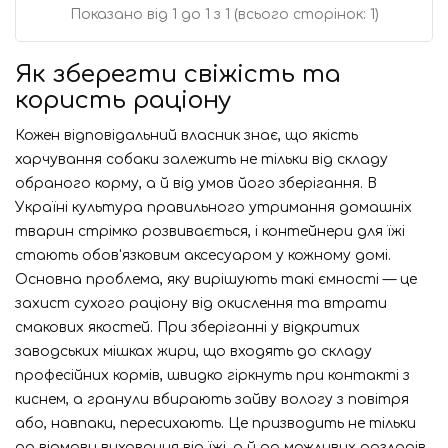
Показано від 1 до 1 з 1 (всього сторінок: 1)
Як зберегти свіжість та
користь раціону
Кожен відповідальний власник знає, що якість
харчування собаки залежить не тільки від складу
обраного корму, а й від умов його зберігання. В
Україні культура правильного утримання домашніх
тварин стрімко розвивається, і контейнери для їжі
стають обов'язковим аксесуаром у кожному домі.
Основна проблема, яку вирішують такі ємності — це
захист сухого раціону від окислення та втрати
смакових якостей. При зберіганні у відкритих
заводських мішках жири, що входять до складу
професійних кормів, швидко гіркнуть при контакті з
киснем, а гранули вбирають зайву вологу з повітря
або, навпаки, пересихають. Це призводить не тільки
до відмови вихованця від їжі, а й до можливих розладів