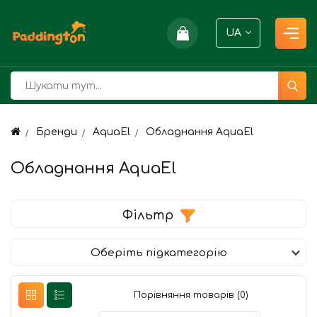
UA
Бренди
AquaEl
Обладнання AquaEl
Обладнання AquaEl
Фільтр
Оберіть підкатегорію
Порівняння товарів (0)