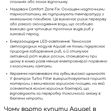
спальнях або зонах відпочинку.
Нагрівачі Comfort Zone Fix
: Оснащені надточними
термостатами, які підтримують температуру з
мінімальною похибкою. Це виключає ризик перегріву
або різкого охолодження води, що особливо
важливо для чутливих тропічних видів риб у
зимовий період.
Енергоощадне LED-освітлення
: Технологія
світлодіодних модулів Aquael не тільки підкреслює
природне забарвлення риб, а й стимулює
активний ріст живих рослин, споживаючи при
цьому в кілька разів менше електроенергії порівняно
з класичними лампами.
Керамічні наповнювачі та губки високої щільності
:
У фільтрах Turbo Filter використовуються пористі
матеріали з величезною корисною площею, на якій
оселяються колонії корисних бактерій, що
відповідають за переробку токсичного аміаку в
безпечні нітрати.
Чому варто купити Aquael в