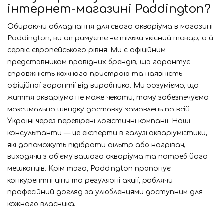
інтернет-магазині Paddington?
Обираючи обладнання для свого акваріума в магазині
Paddington, ви отримуєте не тільки якісний товар, а й
сервіс європейського рівня. Ми є офіційним
представником провідних брендів, що гарантує
справжність кожного пристрою та наявність
офіційної гарантії від виробника. Ми розуміємо, що
життя акваріума не може чекати, тому забезпечуємо
максимально швидку доставку замовлень по всій
Україні через перевірені логістичні компанії. Наші
консультанти — це експерти в галузі акваріумістики,
які допоможуть підібрати фільтр або нагрівач,
виходячи з об'єму вашого акваріума та потреб його
мешканців. Крім того, Paddington пропонує
конкурентні ціни та регулярні акції, роблячи
професійний догляд за улюбленцями доступним для
кожного власника.