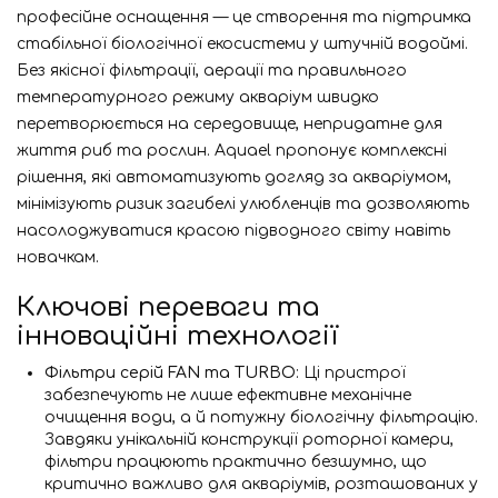
професійне оснащення — це створення та підтримка
стабільної біологічної екосистеми у штучній водоймі.
Без якісної фільтрації, аерації та правильного
температурного режиму акваріум швидко
перетворюється на середовище, непридатне для
життя риб та рослин. Aquael пропонує комплексні
рішення, які автоматизують догляд за акваріумом,
мінімізують ризик загибелі улюбленців та дозволяють
насолоджуватися красою підводного світу навіть
новачкам.
Ключові переваги та
інноваційні технології
Фільтри серій FAN та TURBO
: Ці пристрої
забезпечують не лише ефективне механічне
очищення води, а й потужну біологічну фільтрацію.
Завдяки унікальній конструкції роторної камери,
фільтри працюють практично безшумно, що
критично важливо для акваріумів, розташованих у