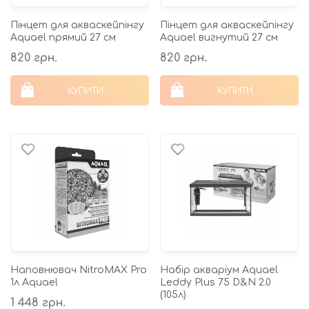
Пінцет для акваскейпінгу
Пінцет для акваскейпінгу
Aquael прямий 27 см
Aquael вигнутий 27 см
820 грн.
820 грн.
КУПИТИ
КУПИТИ
Наповнювач NitroMAX Pro
Набір акваріум Aquael
1л Aquael
Leddy Plus 75 D&N 2.0
(105л)
1 448 грн.