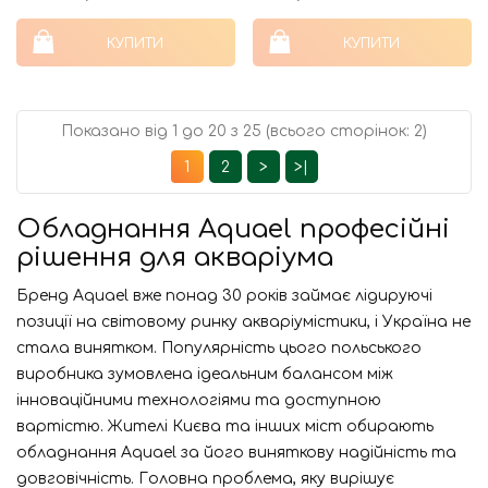
КУПИТИ
КУПИТИ
Показано від 1 до 20 з 25 (всього сторінок: 2)
1
2
>
>|
Обладнання Aquael професійні
рішення для акваріума
Бренд Aquael вже понад 30 років займає лідируючі
позиції на світовому ринку акваріумістики, і Україна не
стала винятком. Популярність цього польського
виробника зумовлена ідеальним балансом між
інноваційними технологіями та доступною
вартістю. Жителі Києва та інших міст обирають
обладнання Aquael за його виняткову надійність та
довговічність. Головна проблема, яку вирішує