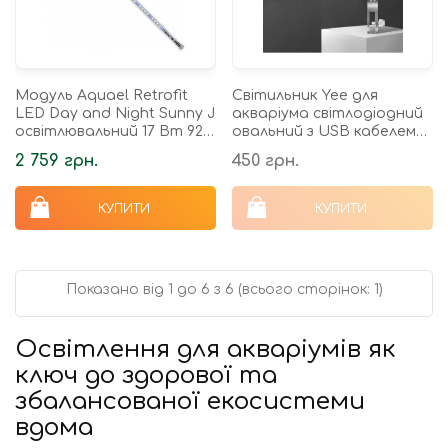
Модуль Aquael Retrofit
Світильник Yee для
LED Day and Night Sunny J
акваріума світлодіодний
освітлювальний 17 Вт 92,5
овальний з USB кабелем
см
3Вт
2 759 грн.
450 грн.
КУПИТИ
КУПИТИ
Показано від 1 до 6 з 6 (всього сторінок: 1)
Освітлення для акваріумів як
ключ до здорової та
збалансованої екосистеми
вдома