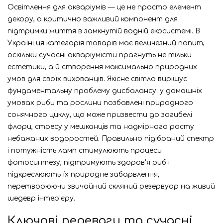
Освітлення для акваріумів — це не просто елемент
декору, а критично важливий компонент для
підтримки життя в замкнутій водній екосистемі. В
Україні ця категорія товарів має величезний попит,
оскільки сучасні акваріумісти прагнуть не тільки
естетики, а й створення максимально природних
умов для своїх вихованців. Якісне світло вирішує
фундаментальну проблему дисбалансу: у домашніх
умовах риби та рослини позбавлені природного
сонячного циклу, що може призвести до загибелі
флори, стресу у мешканців та надмірного росту
небажаних водоростей. Правильно підібраний спектр
і потужність ламп стимулюють процеси
фотосинтезу, підтримують здоров'я риб і
підкреслюють їх природне забарвлення,
перетворюючи звичайний скляний резервуар на живий
шедевр інтер'єру.
Ключові переваги та сучасні