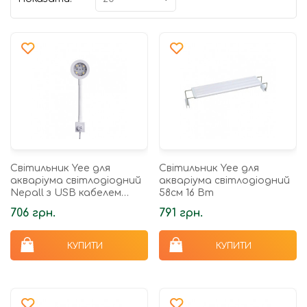
Світильник Yee для
Світильник Yee для
акваріума світлодіодний
акваріума світлодіодний
Nepall з USB кабелем
58см 16 Вт
білий 5 Вт
706 грн.
791 грн.
КУПИТИ
КУПИТИ