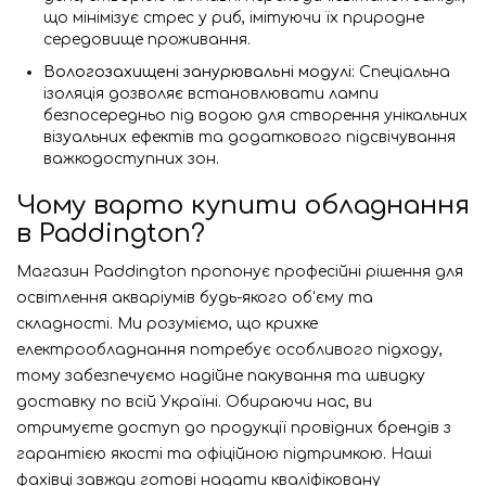
що мінімізує стрес у риб, імітуючи їх природне
середовище проживання.
Вологозахищені занурювальні модулі:
Спеціальна
ізоляція дозволяє встановлювати лампи
безпосередньо під водою для створення унікальних
візуальних ефектів та додаткового підсвічування
важкодоступних зон.
Чому варто купити обладнання
в Paddington?
Магазин Paddington пропонує професійні рішення для
освітлення акваріумів будь-якого об'єму та
складності. Ми розуміємо, що крихке
електрообладнання потребує особливого підходу,
тому забезпечуємо надійне пакування та швидку
доставку по всій Україні. Обираючи нас, ви
отримуєте доступ до продукції провідних брендів з
гарантією якості та офіційною підтримкою. Наші
фахівці завжди готові надати кваліфіковану