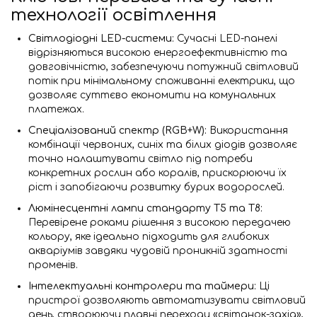
технології освітлення
Світлодіодні LED-системи:
Сучасні LED-панелі
відрізняються високою енергоефективністю та
довговічністю, забезпечуючи потужний світловий
потік при мінімальному споживанні електрики, що
дозволяє суттєво економити на комунальних
платежах.
Спеціалізований спектр (RGB+W):
Використання
комбінації червоних, синіх та білих діодів дозволяє
точно налаштувати світло під потреби
конкретних рослин або коралів, прискорюючи їх
ріст і запобігаючи розвитку бурих водорослей.
Люмінесцентні лампи стандарту T5 та T8:
Перевірене роками рішення з високою передачею
кольору, яке ідеально підходить для глибоких
акваріумів завдяки чудовій проникній здатності
променів.
Інтелектуальні контролери та таймери:
Ці
пристрої дозволяють автоматизувати світловий
день, створюючи плавні переходи «світанок-захід»,