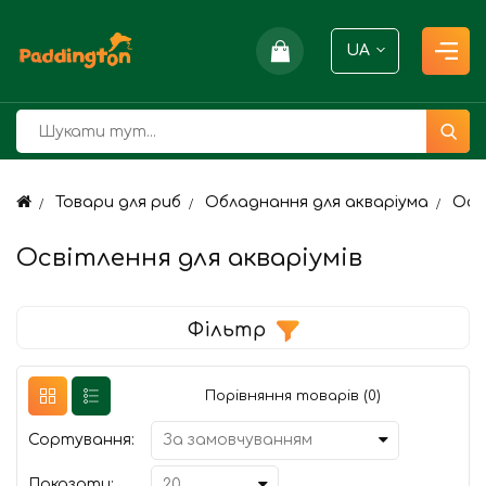
UA
Товари для риб
Обладнання для акваріума
Осв
Освітлення для акваріумів
Фільтр
Порівняння товарів (0)
Сортування:
Показати: