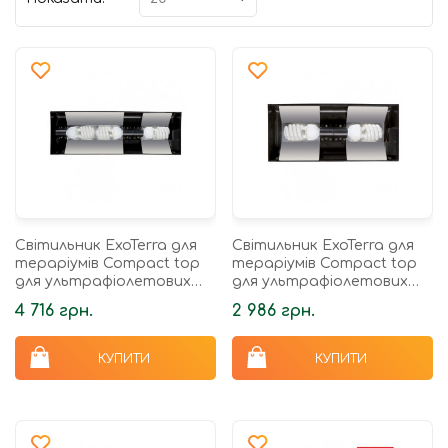
Світильник ExoTerra для
Світильник ExoTerra для
тераріумів Compact top
тераріумів Compact top
для ультрафіолетових
для ультрафіолетових
ламп пластик металЕ27
ламп пластик метал E27
4 716 грн.
2 986 грн.
60х9х20 см
45х9х20 см
КУПИТИ
КУПИТИ