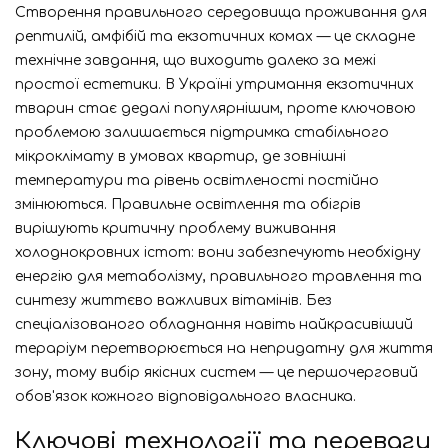
Створення правильного середовища проживання для
рептилій, амфібій та екзотичних комах — це складне
технічне завдання, що виходить далеко за межі
простої естетики. В Україні утримання екзотичних
тварин стає дедалі популярнішим, проте ключовою
проблемою залишається підтримка стабільного
мікроклімату в умовах квартир, де зовнішні
температури та рівень освітленості постійно
змінюються. Правильне освітлення та обігрів
вирішують критичну проблему виживання
холоднокровних істот: вони забезпечують необхідну
енергію для метаболізму, правильного травлення та
синтезу життєво важливих вітамінів. Без
спеціалізованого обладнання навіть найкрасивіший
тераріум перетворюється на непридатну для життя
зону, тому вибір якісних систем — це першочерговий
обов'язок кожного відповідального власника.
Ключові технології та переваги