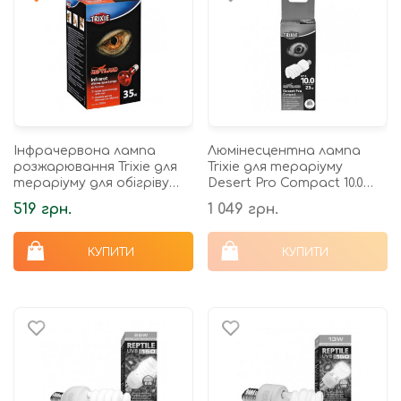
Інфрачервона лампа
Люмінесцентна лампа
розжарювання Trixie для
Trixie для тераріуму
тераріуму для обігріву
Desert Pro Compact 10.0
E27 63х100 мм/35 Вт
для опромінення
519 грн.
1 049 грн.
променями УФ-В спектра
60х152 мм/23 Вт
КУПИТИ
КУПИТИ