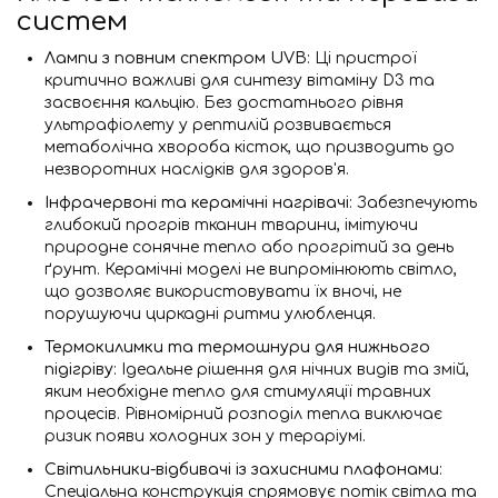
систем
Лампи з повним спектром UVB
: Ці пристрої
критично важливі для синтезу вітаміну D3 та
засвоєння кальцію. Без достатнього рівня
ультрафіолету у рептилій розвивається
метаболічна хвороба кісток, що призводить до
незворотних наслідків для здоров'я.
Інфрачервоні та керамічні нагрівачі
: Забезпечують
глибокий прогрів тканин тварини, імітуючи
природне сонячне тепло або прогрітий за день
ґрунт. Керамічні моделі не випромінюють світло,
що дозволяє використовувати їх вночі, не
порушуючи циркадні ритми улюбленця.
Термокилимки та термошнури для нижнього
підігріву
: Ідеальне рішення для нічних видів та змій,
яким необхідне тепло для стимуляції травних
процесів. Рівномірний розподіл тепла виключає
ризик появи холодних зон у тераріумі.
Світильники-відбивачі із захисними плафонами
:
Спеціальна конструкція спрямовує потік світла та