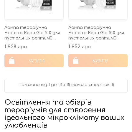
Лампа тераріумна
Лампа тераріумна
ExoTerra Repti Glo 10.0 для
ExoTerra Repti Glo 10.0 для
пустельних рептилій
пустельних рептилій
люмінесцентна
люмінесцентна
1 938 грн.
1 952 грн.
ультрафіолетова UVB
ультрафіолетова UVB
150 25 Вт Е27
150 13 ВТ Е27
КУПИТИ
КУПИТИ
Показано від 1 до 18 з 18 (всього сторінок: 1)
Освітлення та обігрів
тераріумів для створення
ідеального мікроклімату ваших
улюбленців