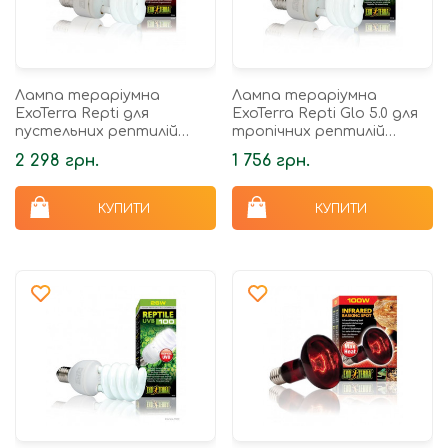
Лампа тераріумна
Лампа тераріумна
ExoTerra Repti для
ExoTerra Repti Glo 5.0 для
пустельних рептилій
тропічних рептилій
ультрафіолетова
ультрафіолетова
2 298 грн.
1 756 грн.
люмінесцентна UVB 200 13
люмінесцентна UVB100 13
Вт E27
Вт Е27
КУПИТИ
КУПИТИ