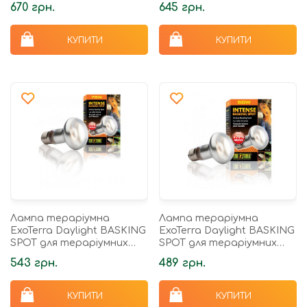
670 грн.
645 грн.
обігріваюча R20/75 Вт
обігріваюч R20/50 Вт
КУПИТИ
КУПИТИ
Лампа тераріумна
Лампа тераріумна
ExoTerra Daylight BASKING
ExoTerra Daylight BASKING
SPOT для тераріумних
SPOT для тераріумних
тварин денна
тварин денна
543 грн.
489 грн.
обігріваюча дзеркальна
обігріваюча дзеркальна
S20/75 Вт
S20/50 Вт
КУПИТИ
КУПИТИ