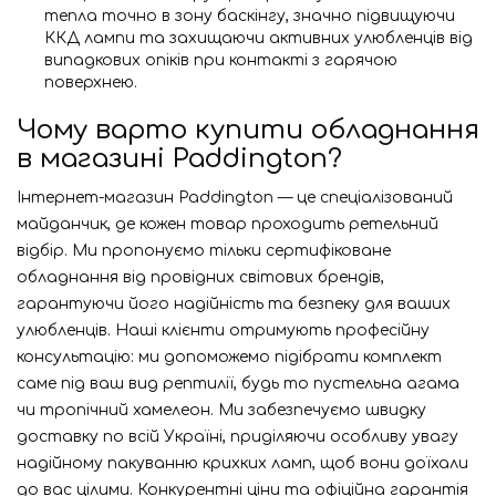
тепла точно в зону баскінгу, значно підвищуючи
ККД лампи та захищаючи активних улюбленців від
випадкових опіків при контакті з гарячою
поверхнею.
Чому варто купити обладнання
в магазині Paddington?
Інтернет-магазин Paddington — це спеціалізований
майданчик, де кожен товар проходить ретельний
відбір. Ми пропонуємо тільки сертифіковане
обладнання від провідних світових брендів,
гарантуючи його надійність та безпеку для ваших
улюбленців. Наші клієнти отримують професійну
консультацію: ми допоможемо підібрати комплект
саме під ваш вид рептилії, будь то пустельна агама
чи тропічний хамелеон. Ми забезпечуємо швидку
доставку по всій Україні, приділяючи особливу увагу
надійному пакуванню крихких ламп, щоб вони доїхали
до вас цілими. Конкурентні ціни та офіційна гарантія