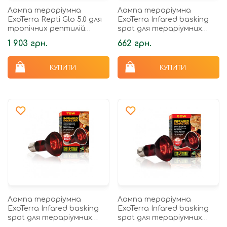
Лампа тераріумна
Лампа тераріумна
ExoTerra Repti Glo 5.0 для
ExoTerra Infared basking
тропічних рептилій
spot для тераріумних
ультрафіолетова
тварин інфрачервона
1 903 грн.
662 грн.
люмінесцентна UVB 100 25
обігріваюча R25/100 Вт
Вт Е27
КУПИТИ
КУПИТИ
Лампа тераріумна
Лампа тераріумна
ExoTerra Infared basking
ExoTerra Infared basking
spot для тераріумних
spot для тераріумних
тварин інфрачервона
тварин інфрачервона