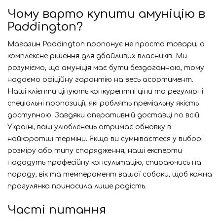
Чому варто купити амуніцію в
Paddington?
Магазин Paddington пропонує не просто товари, а
комплексне рішення для дбайливих власників. Ми
розуміємо, що амуніція має бути бездоганною, тому
надаємо офіційну гарантію на весь асортимент.
Наші клієнти цінують конкурентні ціни та регулярні
спеціальні пропозиції, які роблять преміальну якість
доступною. Завдяки оперативній доставці по всій
Україні, ваш улюбленець отримає обновку в
найкоротші терміни. Якщо ви сумніваєтеся у виборі
розміру або типу спорядження, наші експерти
нададуть професійну консультацію, спираючись на
породу, вік та темперамент вашої собаки, щоб кожна
прогулянка приносила лише радість.
Часті питання