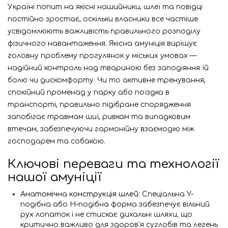
Україні попит на якісні нашийники, шлеї та повідці
постійно зростає, оскільки власники все частіше
усвідомлюють важливість правильного розподілу
фізичного навантаження. Якісна амуніція вирішує
головну проблему прогулянок у міських умовах —
надійний контроль над твариною без заподіяння їй
болю чи дискомфорту. Чи то активне тренування,
спокійний променад у парку або поїздка в
транспорті, правильно підібране спорядження
запобігає травмам шиї, ривкам та випадковим
втечам, забезпечуючи гармонійну взаємодію між
господарем та собакою.
Ключові переваги та технології
нашої амуніції
Анатомічна конструкція шлей
: Спеціальна Y-
подібна або H-подібна форма забезпечує вільний
рух лопаток і не стискає дихальні шляхи, що
критично важливо для здоров'я суглобів та легень