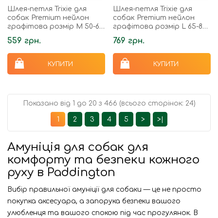
Шлея-петля Trixie для
Шлея-петля Trixie для
собак Premium нейлон
собак Premium нейлон
графітова розмір M 50-65
графітова розмір L 65-80
см/20 мм
см/25 мм
559 грн.
769 грн.
КУПИТИ
КУПИТИ
Показано від 1 до 20 з 466 (всього сторінок: 24)
1
2
3
4
5
>
>|
Амуніція для собак для
комфорту та безпеки кожного
руху в Paddington
Вибір правильної амуніції для собаки — це не просто
покупка аксесуара, а запорука безпеки вашого
улюбленця та вашого спокою під час прогулянок. В