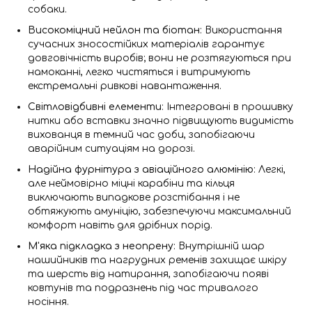
собаки.
Високоміцний нейлон та біотан
: Використання
сучасних зносостійких матеріалів гарантує
довговічність виробів; вони не розтягуються при
намоканні, легко чистяться і витримують
екстремальні ривкові навантаження.
Світловідбивні елементи
: Інтегровані в прошивку
нитки або вставки значно підвищують видимість
вихованця в темний час доби, запобігаючи
аварійним ситуаціям на дорозі.
Надійна фурнітура з авіаційного алюмінію
: Легкі,
але неймовірно міцні карабіни та кільця
виключають випадкове розстібання і не
обтяжують амуніцію, забезпечуючи максимальний
комфорт навіть для дрібних порід.
М'яка підкладка з неопрену
: Внутрішній шар
нашийників та нагрудних ременів захищає шкіру
та шерсть від натирання, запобігаючи появі
ковтунів та подразнень під час тривалого
носіння.