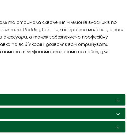
ь та отримала схвалення мільйонів власників по
 кожного. Paddington — це не просто магазин, а ваш
 аксесуари, а також забезпечуємо професійну
авка по всій Україні дозволяє вам отримувати
з нами за телефонами, вказаними на сайті, для