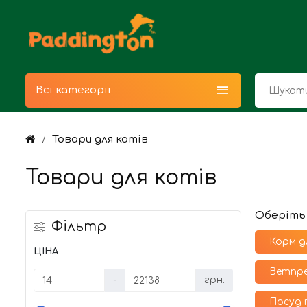
Всі категорії
Товари для котів
Товари для котів
Оберіть
Фільтр
Корм д
ЦІНА
Ветпре
-
грн.
Посуд 