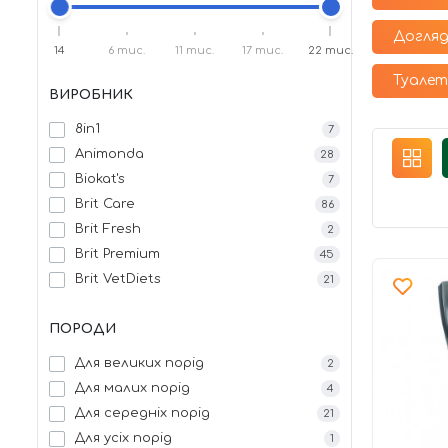
Догляд
14
6 тис.
11 тис.
17 тис.
22 тис.
Туалет
ВИРОБНИК
8in1
7
Animonda
28
Biokat's
7
Brit Care
86
Brit Fresh
2
Brit Premium
45
Brit VetDiets
21
Canina
8
ПОРОДИ
Carnilove
1
Catfun
8
Для великих порід
2
Cats Best
12
Для малих порід
4
Comfy
1
Для середніх порід
21
Eastland
16
Для усіх порід
1