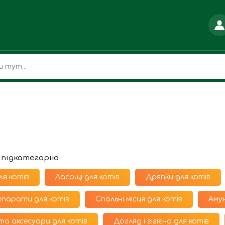
 підкатегорію
ля котiв
Ласощі для котів
Дряпки для котів
парати для котів
Спальні місця для котів
Амун
та аксесуари для котів
Догляд і гігієна для котів