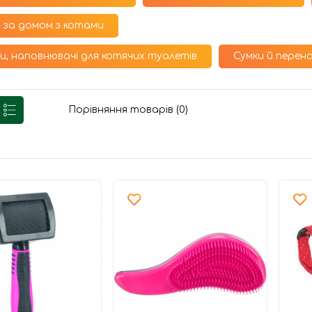
 за домом з котами
и, наповнювачі для котячих туалетів
Сумки й перено
Порівняння товарів (0)