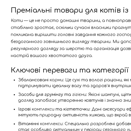
Преміальні товари для котів 
Коти — це не просто домашні тварини, а повноправні
стабільно зростає, оскільки сучасні власники прагну
покликана вирішити головні завдання кожного госпо
бездоганного зовнішнього вигляду тварини. Ми допом
регулярного догляду за шерстю та організація дозвіл
настрій вашого хвостатого друга.
Ключові переваги та категорії
Збалансовані
корми
:
Це сухі та вологі раціони, як
підтримувати ідеальну вагу та здоров'я внутріш
Засоби для грумінгу та
гігієни
:
Якісні шампуні, щі
догляд запобігає утворенню ковтунів і значно зниж
Ігрові
комплекси
та кігтеточки:
Дані аксесуари е
імітують природну активність хижака, що вкрай в
Вітамінні
комплекси
:
Спеціально розроблені добав
стає особливо актуальним у періоди сезонного ли