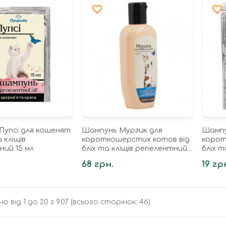
Пупсі для кошенят
Шампунь Мурзик для
Шампу
а кліщів
короткошерстих котов від
корот
ний 15 мл
бліх та кліщів репелентний
бліх т
250 мл
15 мл
68 грн.
19 гр
о від 1 до 20 з 907 (всього сторінок: 46)