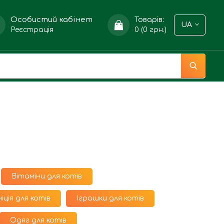
Особистий кабінет
Товарів:
UA
Реєстрація
0 (0 грн.)
Вітаміни для котів
іція для котів
Іграшки для котів
Одяг для котів