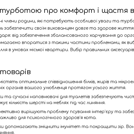
із турботою про комфорт і щастя 
 члени родини, які потребують особливої уваги та турбот
ть забезпечити своїм вихованцям довге та здорове життя.
даря: від забезпечення збалансованого харчування до ор
агаємо впоратися з такими частими проблемами, як вибаг
ля в умовах міської квартири. Вибір правильних аксесуарі
 товарів
і містять оптимальне співвідношення білків, жирів та мікр
ніх органів вашого улюбленця протягом усього життя.
тки та сучасні наповнювачі для туалетів забезпечують чи
ує кількість шерсті на меблях під час линяння.
фективно вирішують проблему псування інтер'єру та забе
ажливо для психологічного здоров'я кота.
ки допомагають зміцнити імунітет та покращити зір. Во
няння.