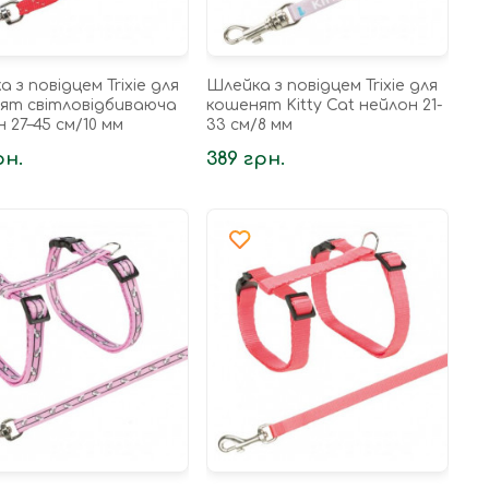
 з повідцем Trixie для
Шлейка з повідцем Trixie для
ят світловідбиваюча
кошенят Kitty Cat нейлон 21-
 27–45 см/10 мм
33 см/8 мм
рн.
389 грн.