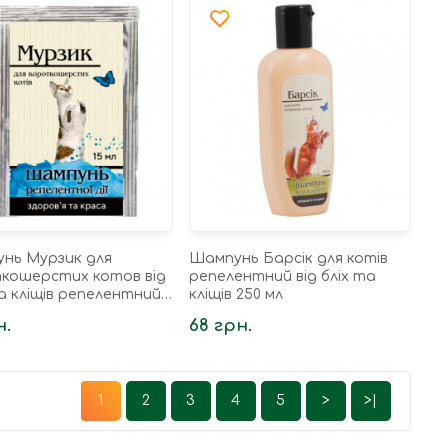
нь Мурзик для
Шампунь Барсік для котів
кошерстих котов від
репелентний від бліх та
а кліщів репелентний
кліщів 250 мл
н.
68 грн.
1
2
3
4
5
>
>|