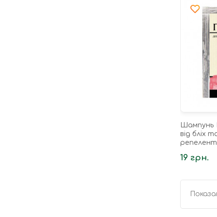
Шампунь 
від бліх т
репелент
19 грн.
Показан