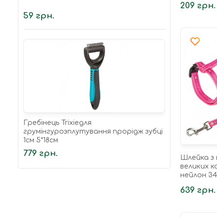
209 грн.
59 грн.
Гребінець Trixieдля
грумінгурозплутування прорідж зубці
1см 5*18см
779 грн.
Шлейка з 
великих к
нейлон 34
639 грн.