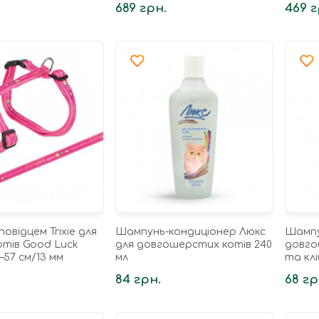
689 грн.
469 г
повідцем Trixie для
Шампунь-кондиціонер Люкс
Шампу
отів Good Luck
для довгошерстих котів 240
довго
–57 см/13 мм
мл
та кл
мл
84 грн.
68 гр