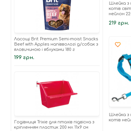
Шлейка з 
котів сві
нейлон 22
219 грн.
Ласощі Brit Premium Semi-moist Snacks
Beef with Apples напіввологі д/cобак з
яловичиною і яблуками 180 г
199 грн.
Шлейка з 
котів ней
Годівниця Trixie для птахів підвісна з
кріпленням пластик 200 мл 11х9 см