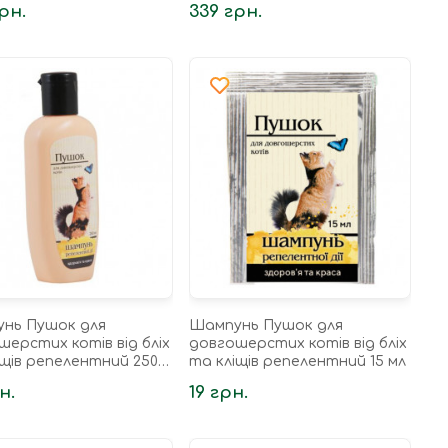
рн.
339 грн.
нь Пушок для
Шампунь Пушок для
шерстих котів від бліх
довгошерстих котів від бліх
іщів репелентний 250
та кліщів репелентний 15 мл
н.
19 грн.