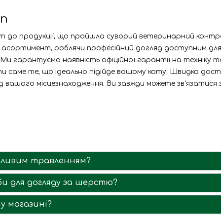
on
до продукції, що пройшла суворий ветеринарний контрол
сь асортимент, роблячи професійний догляд доступним для
и гарантуємо наявність офіційної гарантії на техніку та
ти саме те, що ідеально підійде вашому коту. Швидка дост
ід вашого місцезнаходження. Ви завжди можете зв'язатися 
утливим травленням?
и для догляду за шерстю?
у магазині?