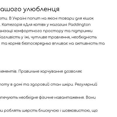
вашого улюбленця
и. В Україні попит на якісні товари для кішок
 Категорія «Для котів» у магазині Paddington
ганізації комфортного простору та підтримки
ливість у їжі, чутливе травлення, необхідність
в та кормів безпосередньо впливає на активність та
оелементів. Правильне харчування дозволяє
стоту в домі та здоровий стан шкіри. Регулярний
зпечують необхідне фізичне навантаження. Вони
ни роблять шерсть блискучою і шовковистою, що