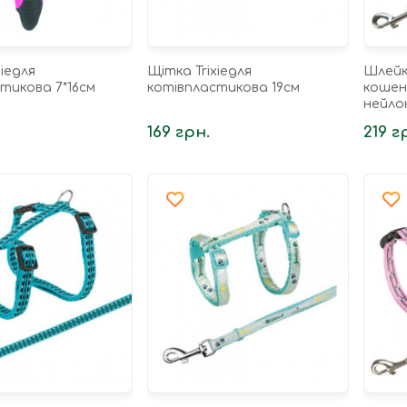
xieдля
Щітка Trixieдля
Шлейка
тикова 7*16см
котівпластикова 19см
кошен
нейлон
169 грн.
219 г