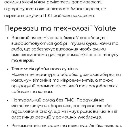
оскільки якісні м'ясні делікатеси допомагають
підтримувати активність та блиск шерсті, не
перевантажуючи ШКТ зайвими калоріями.
Переваги та технології Yalute
Високий вміст м'ясного білка:
У виробництві
використовуються добірні тушки курки, качки та
риба, що забезпечує вихованця необхідними
амінокислотами для підтримки м'язового тонусу
та енергії.
Технологія дбайливого сушіння:
Низькотемпературна обробка дозволяє зберегти
максимум вітамінів та мікроелементів, а також
природний аромат м'яса, який так подобається
собакам та котам.
Натуральний склад без ГМО:
Продукція не
містить штучних барвників, консервантів або
підсилювачів смаку, що мінімізує ризик виникнення
алергічних реакцій у домашніх улюбленців.
Різноманітність форм та текстур:
Лінійка включає