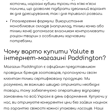
кісточки, нарізані кубики тріски та м'які м'ясні
палички, що дозволяє підібрати ідеальний варіант
як для дресирування, так і для тривалої розваги.
Гіпоалергенні формули:
Використання
монобілкових складів (наприклад, тільки качка або
тільки ягня) допомагає власникам контролювати
раціон тварин з особливими харчовими
потребами.
Чому варто купити Yalute в
інтернет-магазині Paddington?
Магазин Paddington є офіційним представником
провідних брендів зоотоварів, пропонуючи своїм
клієнтам тільки сертифіковану продукцію. Ми
розуміємо, як важливо швидко отримати необхідні
товари, тому забезпечуємо оперативну відправку
замовлень по всій Україні в день оформлення. Купуючи у
нас, ви отримуєте конкурентні ціни без зайвих націнок
та гарантію свіжості кожної упаковки ласощів. Наші