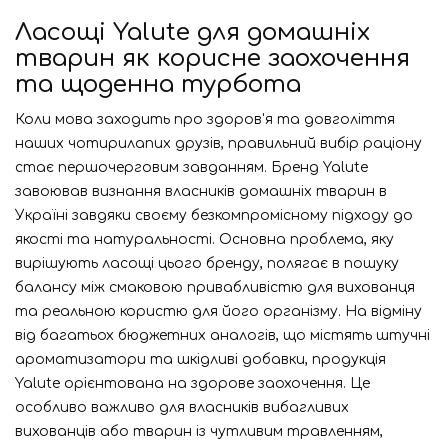
Ласощі Yalute для домашніх
тварин як корисне заохочення
та щоденна турбота
Коли мова заходить про здоров'я та довголіття
наших чотирилапих друзів, правильний вибір раціону
стає першочерговим завданням. Бренд Yalute
завоював визнання власників домашніх тварин в
Україні завдяки своєму безкомпромісному підходу до
якості та натуральності. Основна проблема, яку
вирішують ласощі цього бренду, полягає в пошуку
балансу між смаковою привабливістю для вихованця
та реальною користю для його організму. На відміну
від багатьох бюджетних аналогів, що містять штучні
ароматизатори та шкідливі добавки, продукція
Yalute орієнтована на здорове заохочення. Це
особливо важливо для власників вибагливих
вихованців або тварин із чутливим травленням,