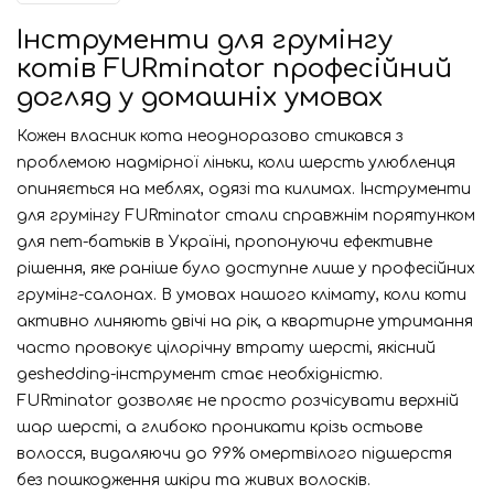
Інструменти для грумінгу
котів FURminator професійний
догляд у домашніх умовах
Кожен власник кота неодноразово стикався з
проблемою надмірної ліньки, коли шерсть улюбленця
опиняється на меблях, одязі та килимах. Інструменти
для грумінгу FURminator стали справжнім порятунком
для пет-батьків в Україні, пропонуючи ефективне
рішення, яке раніше було доступне лише у професійних
грумінг-салонах. В умовах нашого клімату, коли коти
активно линяють двічі на рік, а квартирне утримання
часто провокує цілорічну втрату шерсті, якісний
деshedding-інструмент стає необхідністю.
FURminator дозволяє не просто розчісувати верхній
шар шерсті, а глибоко проникати крізь остьове
волосся, видаляючи до 99% омертвілого підшерстя
без пошкодження шкіри та живих волосків.