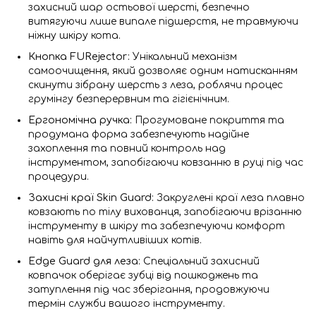
захисний шар остьової шерсті, безпечно
витягуючи лише випале підшерстя, не травмуючи
ніжну шкіру кота.
Кнопка FURejector:
Унікальний механізм
самоочищення, який дозволяє одним натисканням
скинути зібрану шерсть з леза, роблячи процес
грумінгу безперервним та гігієнічним.
Ергономічна ручка:
Прогумоване покриття та
продумана форма забезпечують надійне
захоплення та повний контроль над
інструментом, запобігаючи ковзанню в руці під час
процедури.
Захисні краї Skin Guard:
Закруглені краї леза плавно
ковзають по тілу вихованця, запобігаючи врізанню
інструменту в шкіру та забезпечуючи комфорт
навіть для найчутливіших котів.
Edge Guard для леза:
Спеціальний захисний
ковпачок оберігає зубці від пошкоджень та
затуплення під час зберігання, продовжуючи
термін служби вашого інструменту.