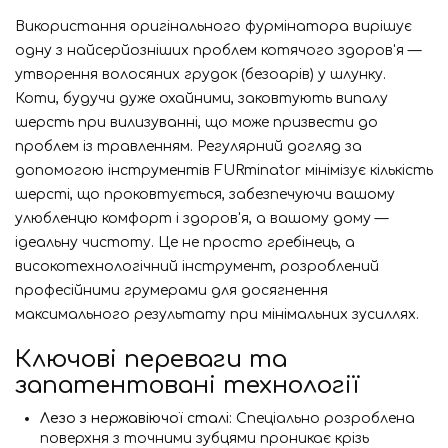
Використання оригінального фурмінатора вирішує
одну з найсерйозніших проблем котячого здоров'я —
утворення волосяних грудок (безоарів) у шлунку.
Коти, будучи дуже охайними, заковтують випалу
шерсть при вилизуванні, що може призвести до
проблем із травленням. Регулярний догляд за
допомогою інструментів FURminator мінімізує кількість
шерсті, що проковтується, забезпечуючи вашому
улюбленцю комфорт і здоров'я, а вашому дому —
ідеальну чистоту. Це не просто гребінець, а
високотехнологічний інструмент, розроблений
професійними грумерами для досягнення
максимального результату при мінімальних зусиллях.
Ключові переваги та
запатентовані технології
Лезо з нержавіючої сталі:
Спеціально розроблена
поверхня з точними зубцями проникає крізь