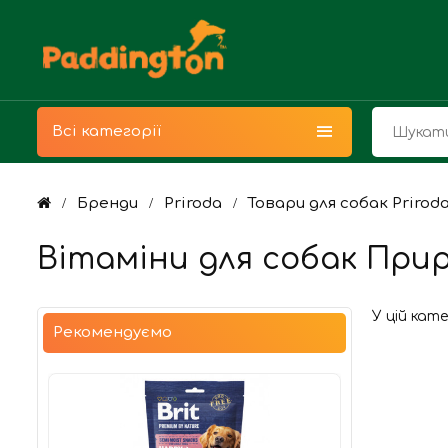
Всі категорії
Бренди
Priroda
Товари для собак Prirod
Вітаміни для собак При
У цій кат
Рекомендуємо