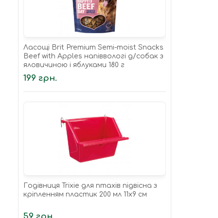
Ласощі Brit Premium Semi-moist Snacks
Beef with Apples напіввологі д/cобак з
яловичиною і яблуками 180 г
199 грн.
Годівниця Trixie для птахів підвісна з
кріпленням пластик 200 мл 11х9 см
59 грн.