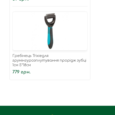
Гребінець Trixieдля
грумінгурозплутування прорідж зубці
1см 5*18см
779 грн.