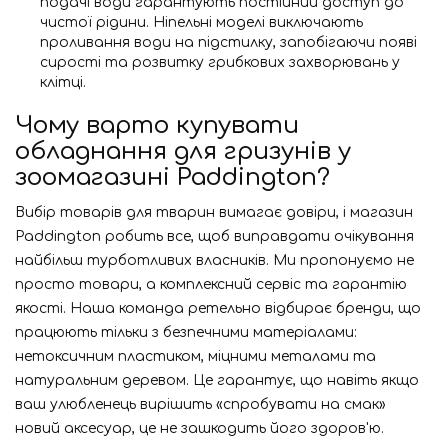
подачі води гарантують постійний доступ до
чистої рідини. Ніпельні моделі виключають
проливання води на підстилку, запобігаючи появі
сирості та розвитку грибкових захворювань у
клітці.
Чому варто купувати
обладнання для гризунів у
зоомагазині Paddington?
Вибір товарів для тварин вимагає довіри, і магазин
Paddington робить все, щоб виправдати очікування
найбільш турботливих власників. Ми пропонуємо не
просто товари, а комплексний сервіс та гарантію
якості. Наша команда ретельно відбирає бренди, що
працюють тільки з безпечними матеріалами:
нетоксичним пластиком, міцними металами та
натуральним деревом. Це гарантує, що навіть якщо
ваш улюбленець вирішить «спробувати на смак»
новий аксесуар, це не зашкодить його здоров'ю.