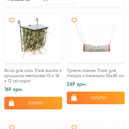
Ясла для сіна Trixie висячі з
Тунель-гамак Trixie для
кришкою металеві 13 х 18
тхора з тканини 20х45 см
х 12 см чорні
269 грн.
169 грн.
КУПИТИ
КУПИТИ