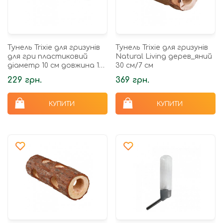
Тунель Trixie для гризунів
Тунель Trixie для гризунів
для гри пластиковий
Natural Living дерев_яний
діаметр 10 см довжина 19-
30 см/7 см
75 см бірюзовий
229 грн.
369 грн.
КУПИТИ
КУПИТИ