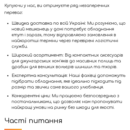
Купуючи у нас, ви отримуєте ряд незаперечних
переваг:
Швидка доставка по всій Україні:
Ми розуміємо, що
новий мешканець у домі потребує обладнання
«тут і зараз», тому відправляємо замовлення в
найкоротші терміни через перевірені логістичні
служби.
Широкий асортимент:
Від компактних аксесуарів
для джунгарських хом'яків до масивних полиць та
драбин для великих вольєрів шиншил та тхорів.
Експертна консультація:
Наші фахівці допоможуть
підібрати обладнання, яке ідеально підходить під
розмір та звички саме вашого улюбленця.
Конкурентні ціни:
Ми працюємо безпосередньо з
постачальниками, що дозволяє нам пропонувати
найкращі умови на ринку без шкоди для якості.
Часті питання