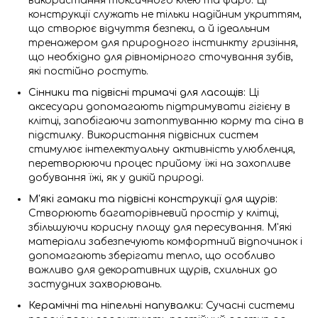
використання токсичного клею та фарб. Ці
конструкції служать не тільки надійним укриттям,
що створює відчуття безпеки, а й ідеальним
тренажером для природного інстинкту гризіння,
що необхідно для рівномірного сточування зубів,
які постійно ростуть.
Сінники та підвісні тримачі для ласощів:
Ці
аксесуари допомагають підтримувати гігієну в
клітці, запобігаючи затоптуванню корму та сіна в
підстилку. Використання підвісних систем
стимулює інтелектуальну активність улюбленця,
перетворюючи процес прийому їжі на захопливе
добування їжі, як у дикій природі.
М'які гамаки та підвісні конструкції для щурів:
Створюють багаторівневий простір у клітці,
збільшуючи корисну площу для пересування. М'які
матеріали забезпечують комфортний відпочинок і
допомагають зберігати тепло, що особливо
важливо для декоративних щурів, схильних до
застудних захворювань.
Керамічні та ніпельні напувалки:
Сучасні системи