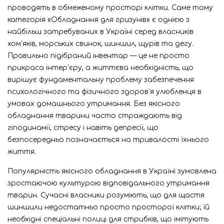
проводять в обмеженому просторі клітки. Саме тому
категорія «Обладнання для гризунів» є однією з
найбільш затребуваних в Україні серед власників
хом'яків, морських свинок, шиншил, щурів та дегу.
Правильно підібраний інвентар — це не просто
прикраса інтер'єру, а життєва необхідність, що
вирішує фундаментальну проблему забезпечення
психологічного та фізичного здоров'я улюбленця в
умовах домашнього утримання. Без якісного
обладнання тварини часто страждають від
гіподинамії, стресу і навіть депресії, що
безпосередньо позначається на тривалості їхнього
життя.
Популярність якісного обладнання в Україні зумовлена
зростаючою культурою відповідального утримання
тварин. Сучасні власники розуміють, що для щастя
шиншили недостатньо просто просторої клітки; їй
необхідні спеціальні полиці для стрибків, що імітують