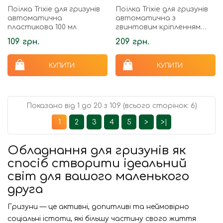
Поїлка Trixie для гризунів
Поїлка Trixie для гризунів
автоматична
автоматична з
пластикова 100 мл
гвинтовим кріпленням
пластикова 500 мл
109 грн.
209 грн.
КУПИТИ
КУПИТИ
Показано від 1 до 20 з 109 (всього сторінок: 6)
1
2
3
4
5
>
>|
Обладнання для гризунів як
спосіб створити ідеальний
світ для вашого маленького
друга
Гризуни — це активні, допитливі та неймовірно
соціальні істоти, які більшу частину свого життя