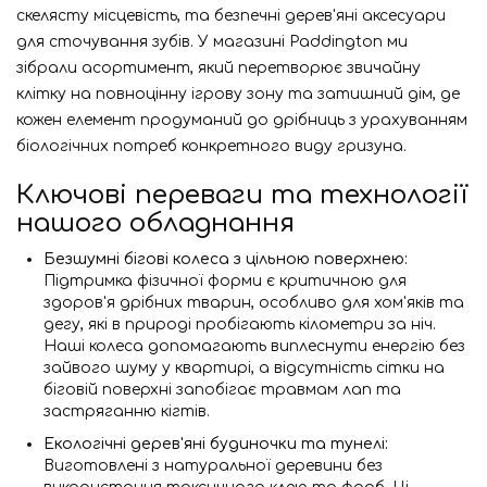
скелясту місцевість, та безпечні дерев'яні аксесуари
для сточування зубів. У магазині Paddington ми
зібрали асортимент, який перетворює звичайну
клітку на повноцінну ігрову зону та затишний дім, де
кожен елемент продуманий до дрібниць з урахуванням
біологічних потреб конкретного виду гризуна.
Ключові переваги та технології
нашого обладнання
Безшумні бігові колеса з цільною поверхнею:
Підтримка фізичної форми є критичною для
здоров'я дрібних тварин, особливо для хом'яків та
дегу, які в природі пробігають кілометри за ніч.
Наші колеса допомагають виплеснути енергію без
зайвого шуму у квартирі, а відсутність сітки на
біговій поверхні запобігає травмам лап та
застряганню кігтів.
Екологічні дерев'яні будиночки та тунелі:
Виготовлені з натуральної деревини без