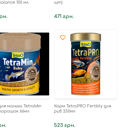
alance 100 мл
шт)
рн.
471 грн.
ля малька TetraMin
Корм TetraPRO Fertility для
порошок 66мл
риб 250мл
рн.
523 грн.