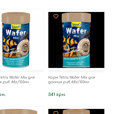
etra Wafer Mix для
Корм Tetra Wafer Mix для
х риб 48г/100мл
донних риб 48г/100мл
рн.
341 грн.