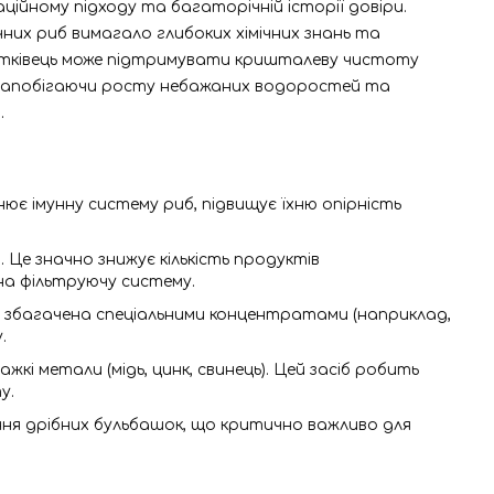
аційному підходу та багаторічній історії довіри.
них риб вимагало глибоких хімічних знань та
очатківець може підтримувати кришталеву чистоту
с, запобігаючи росту небажаних водоростей та
.
ює імунну систему риб, підвищує їхню опірність
 Це значно знижує кількість продуктів
на фільтруючу систему.
на збагачена спеціальними концентратами (наприклад,
.
кі метали (мідь, цинк, свинець). Цей засіб робить
у.
ня дрібних бульбашок, що критично важливо для