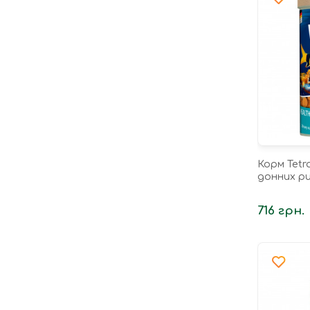
Корм Tetr
донних ри
716 грн.