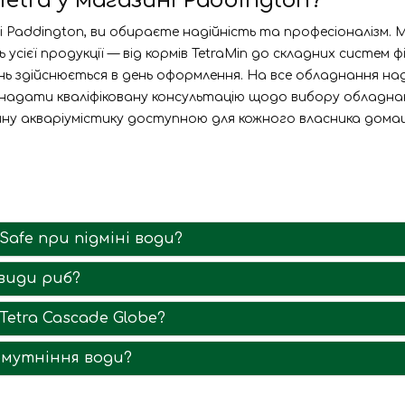
tra у магазині Paddington?
 Paddington, ви обираєте надійність та професіоналізм. 
усієї продукції — від кормів TetraMin до складних систем 
ь здійснюється в день оформлення. На все обладнання над
 надати кваліфіковану консультацію щодо вибору обладнан
сійну акваріумістику доступною для кожного власника дома
afe при підміні води?
 види риб?
Tetra Cascade Globe?
омутніння води?