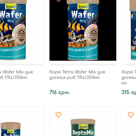
a Wafer Mix для
Корм Tetra Wafer Mix для
Корм T
б 119г/250мл
донних риб 119г/250мл
донни
мл
716 грн.
315 г