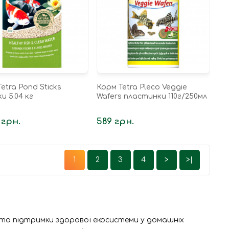
etra Pond Sticks
Корм Tetra Pleco Veggie
и 5.04 кг
Wafers пластинки 110г/250мл
 грн.
589 грн.
1
2
3
4
>
>|
я та підтримки здорової екосистеми у домашніх