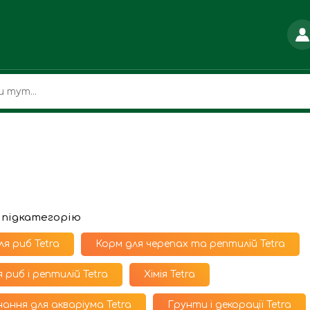
 підкатегорію
ля риб Tetra
Корм для черепах та рептилій Tetra
я риб і рептилій Tetra
Хімія Tetra
ання для акваріума Tetra
Грунти і декорації Tetra