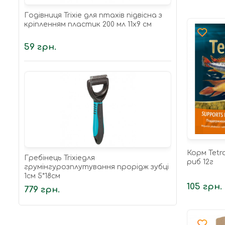
Годівниця Trixie для птахів підвісна з
кріпленням пластик 200 мл 11х9 см
59 грн.
Корм Tetra
Гребінець Trixieдля
риб 12г
грумінгурозплутування прорідж зубці
1см 5*18см
105 грн.
779 грн.