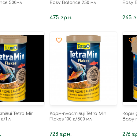
nce 500мл
Easy Balance 250 мл
Easy B
475 грн.
265 г
тівці Tetra Min
Корм-пластівці Tetra Min
Корм д
 г/1 л
Flakes 100 г/500 мл
Baby 
.
728 грн.
276 г