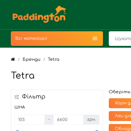
Всі категорії
Бренди
Tetra
Tetra
Оберіть
Фільтр
Корм д
ЦІНА
Ліки дл
-
грн.
Обладн