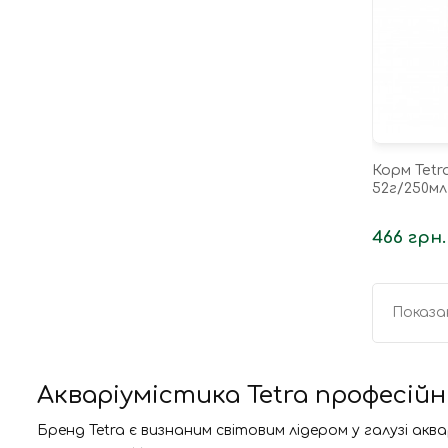
Корм Tetr
52г/250мл
466 грн.
Показан
Акваріумістика Tetra професійн
Бренд Tetra є визнаним світовим лідером у галузі ак