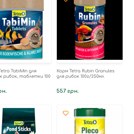
etra TabiMin для
Корм Tetra Rubin Granules
х рибок, таблетки 100
для рибок 100г/250мл
рн.
557 грн.