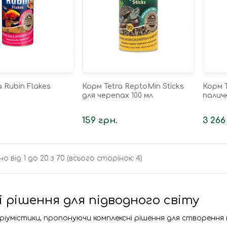
a Rubin Flakes
Корм Tetra ReptoMin Sticks
Корм T
для черепах 100 мл
паличк
159 грн.
3 266
о від 1 до 20 з 70 (всього сторінок: 4)
і рішення для підводного світу
варіумістики, пропонуючи комплексні рішення для створенн