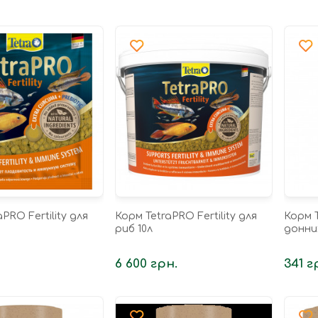
PRO Fertility для
Корм TetraPRO Fertility для
Корм T
риб 10л
донни
6 600 грн.
341 г