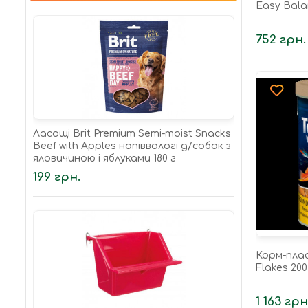
Easy Bala
752 грн.
Ласощі Brit Premium Semi-moist Snacks
Beef with Apples напіввологі д/cобак з
яловичиною і яблуками 180 г
199 грн.
Корм-плас
Flakes 200
1 163 грн