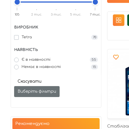
105
2 тис.
3 тис.
5 тис.
7 тис.
ВИРОБНИК
Tetra
70
НАЯВНІСТЬ
Є в наявності
55
Немає в наявності
15
Скасувати
Виберіть фільтри
Рекомендуємо
Стабіліза