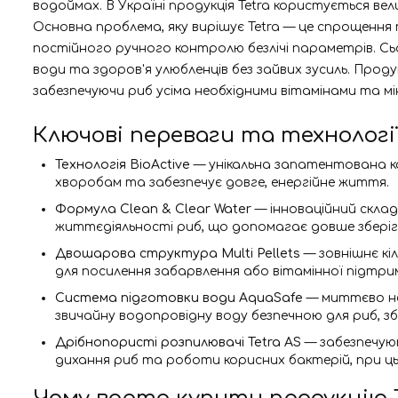
водоймах. В Україні продукція Tetra користується вел
Основна проблема, яку вирішує Tetra — це спрощення
постійного ручного контролю безлічі параметрів. Сь
води та здоров'я улюбленців без зайвих зусиль. Про
забезпечуючи риб усіма необхідними вітамінами та м
Ключові переваги та технології
Технологія BioActive
— унікальна запатентована ком
хворобам та забезпечує довге, енергійне життя.
Формула Clean & Clear Water
— інноваційний склад
життєдіяльності риб, що допомагає довше зберіг
Двошарова структура Multi Pellets
— зовнішнє кі
для посилення забарвлення або вітамінної підтри
Система підготовки води AquaSafe
— миттєво ней
звичайну водопровідну воду безпечною для риб, з
Дрібнопористі розпилювачі Tetra AS
— забезпечуют
дихання риб та роботи корисних бактерій, при ць