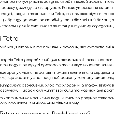
ичезною популярністю завдяки своїй німецькій якості, іннов
 процесу догляду за акваріумом. Раніше утримання екзотич
огодні, завдяки технологіям Tetra, навіть акваріуміст-п
дукція бренду допомагає стабілізувати біологічний балан
інералами для їх активного життя у штучному середовищі
 Tetra
бінація вітамінів та поживних речовин, яка суттєво зміцн
 кормів Tetra розроблений для максимальної засвоюваності.
ати воду в акваріумі прозорою та знижує навантаження 
льце гранул містить основні поживні елементи, а серцеви
мки), що гарантує повноцінний раціон у кожному шматочку
тралізує агресивний хлор та хлорамін, а також зв'язує важ
багачуючи її йодом для життєвої сили та магнієм для рост
ь оптимальне насичення води киснем за рахунок створен
ому працюючи з мінімальним рівнем шуму.