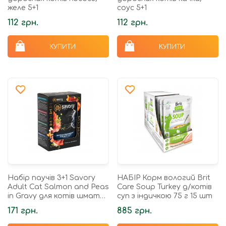
желе 5+1
соус 5+1
112 грн.
112 грн.
КУПИТИ
КУПИТИ
Набір паучів 3+1 Savory
НАБІР Корм вологий Brit
Adult Cat Salmon and Peas
Care Soup Turkey д/котів
in Gravy для котів шматки
суп з індичкою 75 г 15 шт
в соусі з лососем та
171 грн.
885 грн.
горохом 4х85 г