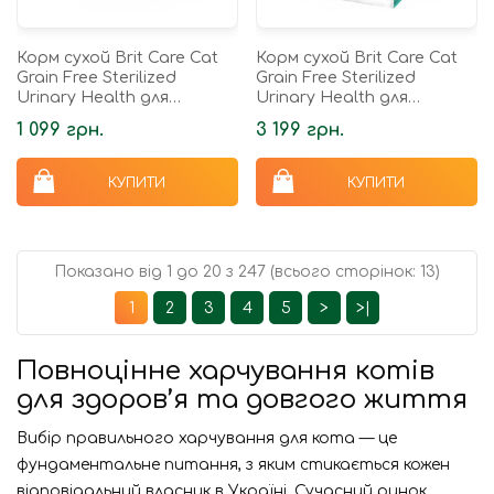
Корм сухой Brit Care Cat
Корм сухой Brit Care Cat
Grain Free Sterilized
Grain Free Sterilized
Urinary Health для
Urinary Health для
стерилізованих котів для
стерилізованих котів для
1 099 грн.
3 199 грн.
підтримання
підтримання
сечостатевої...
сечостатевої...
КУПИТИ
КУПИТИ
Показано від 1 до 20 з 247 (всього сторінок: 13)
1
2
3
4
5
>
>|
Повноцінне харчування котів
для здоров’я та довгого життя
Вибір правильного харчування для кота — це
фундаментальне питання, з яким стикається кожен
відповідальний власник в Україні. Сучасний ринок