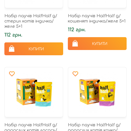
Набір паучів HalfHalf д/
Набір паучів HalfHalf д/
стерил котів індичка/
кошенят індичка/желе 5+1
желе 5+1
112 грн.
112 грн.
КУПИТИ
КУПИТИ
Набір паучів HalfHalf д/
Набір паучів HalfHalf д/
дорослих котів лосось/
дорослих котів качка/