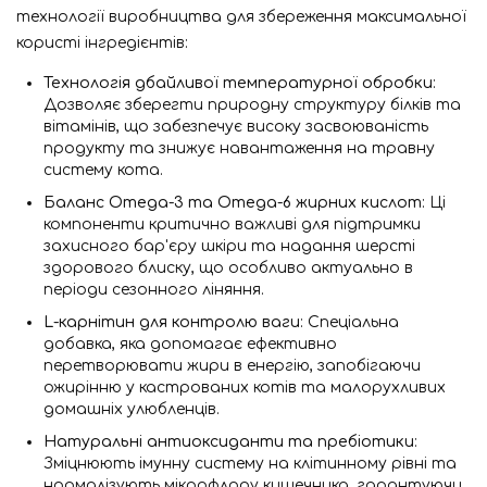
технології виробництва для збереження максимальної
користі інгредієнтів:
Технологія дбайливої температурної обробки
:
Дозволяє зберегти природну структуру білків та
вітамінів, що забезпечує високу засвоюваність
продукту та знижує навантаження на травну
систему кота.
Баланс Omega-3 та Omega-6 жирних кислот
: Ці
компоненти критично важливі для підтримки
захисного бар'єру шкіри та надання шерсті
здорового блиску, що особливо актуально в
періоди сезонного ліняння.
L-карнітин для контролю ваги
: Спеціальна
добавка, яка допомагає ефективно
перетворювати жири в енергію, запобігаючи
ожирінню у кастрованих котів та малорухливих
домашніх улюбленців.
Натуральні антиоксиданти та пребіотики
:
Зміцнюють імунну систему на клітинному рівні та
нормалізують мікрофлору кишечника, гарантуючи