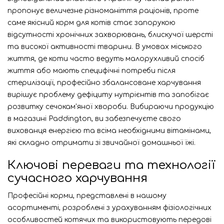
пропонує величезне різноманіття раціонів, проте
саме якісний корм для котів стає запорукою
відсутності хронічних захворювань, блискучої шерсті
та високої активності тварини. В умовах міського
життя, де коти часто ведуть малорухливий спосіб
життя або мають специфічні потреби після
стерилізації, професійно збалансоване харчування
вирішує проблему дефіциту нутрієнтів та запобігає
розвитку сечокам'яної хвороби. Вибираючи продукцію
в магазині Paddington, ви забезпечуєте свого
вихованця енергією та всіма необхідними вітамінами,
які складно отримати зі звичайної домашньої їжі.
Ключові переваги та технології
сучасного харчування
Професійні корми, представлені в нашому
асортименті, розроблені з урахуванням фізіологічних
особливостей котячих та використовують передові