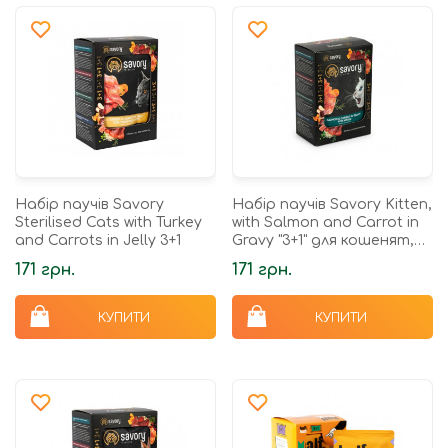
Набір паучів Savory
Набір паучів Savory Kitten,
Sterilised Cats with Turkey
with Salmon and Carrot in
and Carrots in Jelly 3+1
Gravy "3+1" для кошенят,
лосось із морквою у соусі,
171 грн.
171 грн.
85 г
КУПИТИ
КУПИТИ