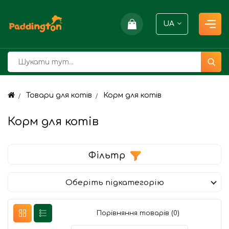
UA
Товари для котів
Корм для котiв
Корм для котiв
Фільтр
Оберіть підкатегорію
Порівняння товарів (0)