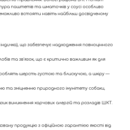
стура паштетів та шматочків у соусі особливо
неможливо встояти навіть найбільш досвідченому
о індичка), що забезпечує надходження повноцінного
лобів та зв'язок, що є критично важливим як для
і роблять шерсть густою та блискучою, а шкіру —
ню та зміцненню природного імунітету собаки,
изик виникнення харчових алергій та розладів ШКТ.
овану продукцію з офіційною гарантією якості від