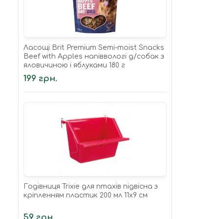
Ласощі Brit Premium Semi-moist Snacks
Beef with Apples напіввологі д/cобак з
яловичиною і яблуками 180 г
199 грн.
Годівниця Trixie для птахів підвісна з
кріпленням пластик 200 мл 11х9 см
59 грн.