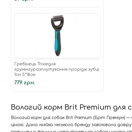
Гребінець Trixieдля
грумінгурозплутування прорідж зубці
1см 5*18см
779 грн.
Вологий корм Brit Premium для 
Вологий корм для собак Brit Premium (Бріт Преміум) —
ціною. Дана лінійка чеського бренду завоювала дові
підвищених фізичних навантаженнях собаки часто сти