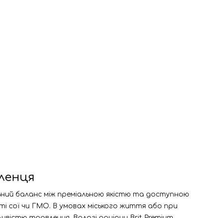
бленця
еальний баланс між преміальною якістю та доступною
ті сої чи ГМО. В умовах міського життя або при
вістю травлення. Вологі раціони Brit Premium