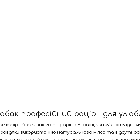
собак професійний раціон для улю
 це вибір дбайливих господарів в Україні, які шукають ід
ру завдяки використанню натурального м'яса та відсутнос
каються з проблемою нестачі вологи в організмі та чутли