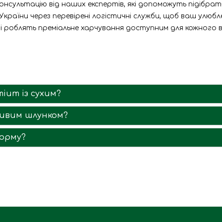
онсультацію від наших експертів, які допоможуть підібрати
країни через перевірені логістичні служби, щоб ваш улюбле
ні роблять преміальне харчування доступним для кожного в
ium із сухим?
тливим шлунком?
корму?