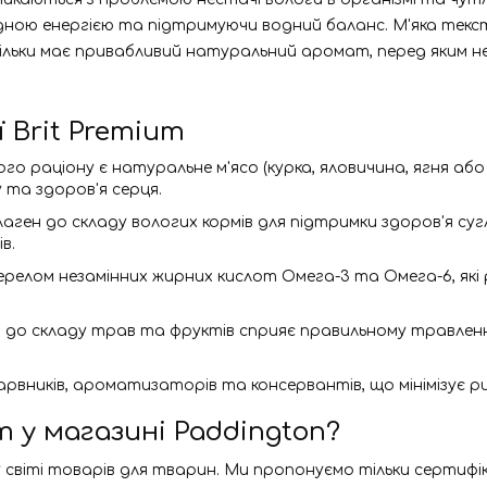
ідною енергією та підтримуючи водний баланс. М'яка тек
скільки має привабливий натуральний аромат, перед яким 
 Brit Premium
го раціону є натуральне м'ясо (курка, яловичина, ягня аб
 та здоров'я серця.
лаген до складу вологих кормів для підтримки здоров'я суг
в.
ерелом незамінних жирних кислот Омега-3 та Омега-6, як
я до складу трав та фруктів сприяє правильному травлен
барвників, ароматизаторів та консервантів, що мінімізує р
m у магазині
Paddington
?
світі товарів для тварин. Ми пропонуємо тільки сертифік