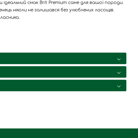
 ідеальний смак Brit Premium саме для вашої породи.
нець ніколи не залишався без улюблених ласощів.
ласника.