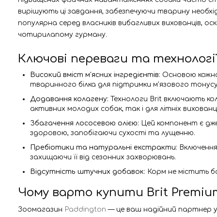
вирішують ці завдання, забезпечуючи тварину необх
популярна серед власників вибагливих вихованців, о
чотирилапому гурману.
Ключові переваги та технології
Високий вміст м'ясних інгредієнтів
: Основою кожно
тваринного білка для підтримки м'язового тонусу
Додавання колагену
: Технологи Brit включають ко
активних молодих собак, так і для літніх вихованці
Збагачення лососевою олією
: Цей компонент є дж
здоровою, запобігаючи сухості та лущенню.
Пребіотики та натуральні екстракти
: Включенн
захищаючи її від сезонних захворювань.
Відсутність штучних добавок
: Корм не містить 
Чому варто купити Brit Premiu
Зоомагазин
Paddington
— це ваш надійний партнер у 