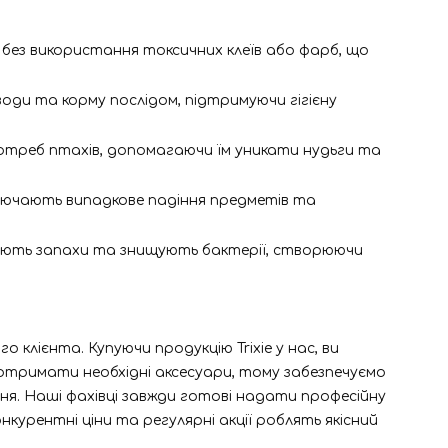
без використання токсичних клеїв або фарб, що
оди та корму послідом, підтримуючи гігієну
потреб птахів, допомагаючи їм уникати нудьги та
иключають випадкове падіння предметів та
лізують запахи та знищують бактерії, створюючи
клієнта. Купуючи продукцію Trixie у нас, ви
отримати необхідні аксесуари, тому забезпечуємо
ня. Наші фахівці завжди готові надати професійну
курентні ціни та регулярні акції роблять якісний