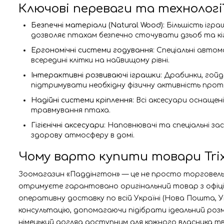
Ключові переваги та технології 
Безпечні матеріали (Natural Wood)
: Більшість іг
дозволяє птахам безпечно сточувати дзьоб та кіг
Ергономічні системи годування
: Спеціальні авто
всередині клітки на найвищому рівні.
Інтерактивні розвиваючі іграшки
: Драбинки, гой
підтримувати необхідну фізичну активність прот
Надійні системи кріплення
: Всі аксесуари оснаще
травмування птаха.
Гігієнічні аксесуари
: Наповнювачі та спеціальні з
здорову атмосферу в домі.
Чому варто купити товари Trixi
Зоомагазин «Паддінгтон» — це не просто торговельний
отримуєте гарантовано оригінальний товар з офіцій
оперативну доставку по всій Україні (Нова Пошта, У
консультацію, допомагаючи підібрати ідеальний розмі
німецький догляд доступним для кожного власника тв