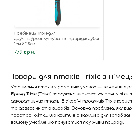
Гребінець Trixieдля
грумінгурозплутування прорідж зубці
1см 5*18см
779 грн.
Товари для птахів Trixie з нім
Утримання птахів у домашніх умовах — це не лише рад
Бренд Trixie (Тріксі) заслужено вважається одним зі с
декоративних птахів. В Україні продукція Trixie кор
та довговічністю виробів. Основна проблема, яку 
просторі клітки, що критично важливо для запобіган
вашому улюбленцю почуватися як у живій природі.