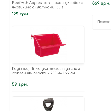
Beef with Apples напіввологі д/cобак з
369 грн.
яловичиною і яблуками 180 г
199 грн.
Показан
Годівниця Trixie для птахів підвісна з
кріпленням пластик 200 мл 11х9 см
59 грн.