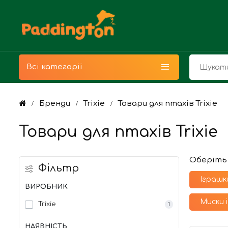
Всі категорії
Бренди
Trixie
Товари для птахів Trixie
Товари для птахів Trixie
Оберіть
Фільтр
Іграшки
ВИРОБНИК
Миски і
Trixie
1
НАЯВНІСТЬ