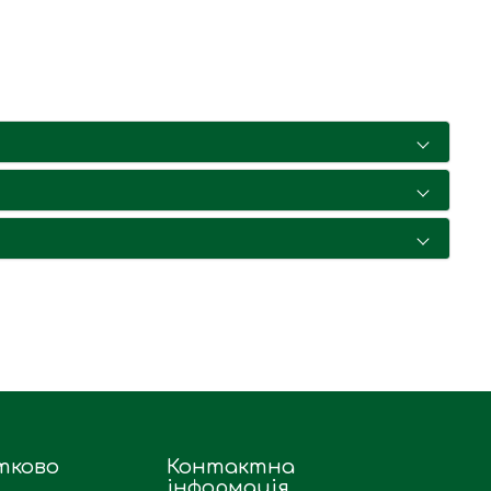
тково
Контактна
інформація