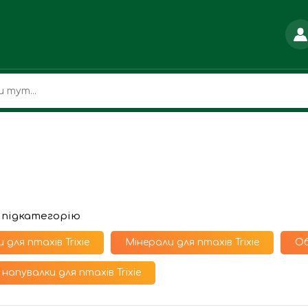
 підкатегорію
 для птахів Trixie
Мінерали для птахів Trixie
Об
 напувалки для птахів Trixie