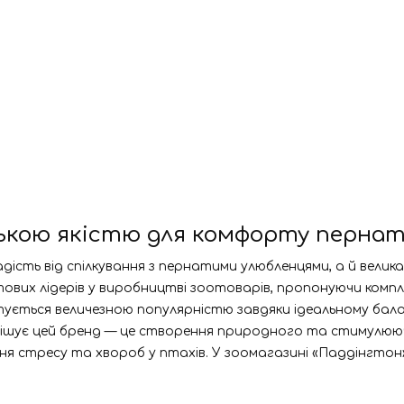
ецькою якістю для комфорту пернат
ість від спілкування з пернатими улюбленцями, а й велика 
вітових лідерів у виробництві зоотоварів, пропонуючи компл
истується величезною популярністю завдяки ідеальному бал
вирішує цей бренд — це створення природного та стимул
ня стресу та хвороб у птахів. У зоомагазині «Паддінгтон»