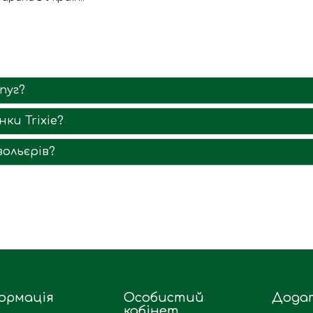
пуг?
ки Trixie?
вольєрів?
ормація
Особистий
Дода
кабінет