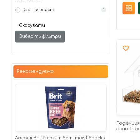
Є в наявності
1
Скасувати
Виберіть фільтри
Рекомендуємо
Годівниця
вікно Trixi
Ласощі Brit Premium Semi-moist Snacks