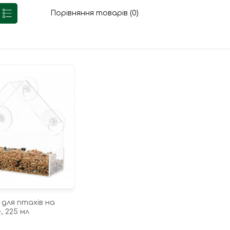
Порівняння товарів (0)
 для птахів на
e, 225 мл