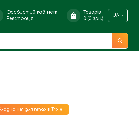
Особистий кабінет
Товарів:
UA
Реєстрація
0 (0 грн.)
ладнання для птахів Trixie