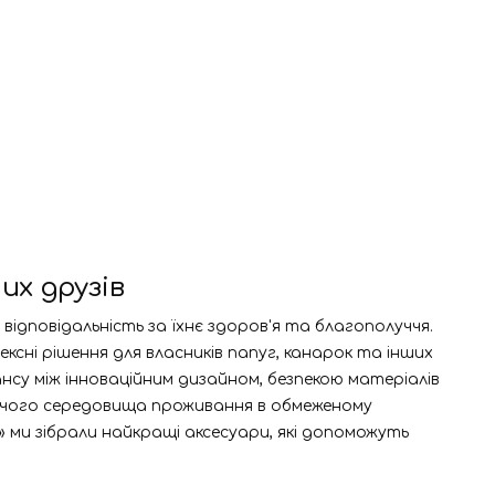
их друзів
відповідальність за їхнє здоров'я та благополуччя.
ексні рішення для власників папуг, канарок та інших
ансу між інноваційним дизайном, безпекою матеріалів
юючого середовища проживання в обмеженому
 ми зібрали найкращі аксесуари, які допоможуть