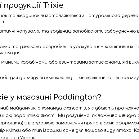
продукції Trixie
рашок та жердинок виготовляються з натурального дерева 
ті.
матичні напувалки та годівниці запобігають забрудненню в
далки та дзеркала розроблені з урахуванням когнітивних 
ягом дня.
ні міцними карабінами або гвинтовими затискачами, які в
асоби для догляду за кліткою від Trixie ефективно нейтра
e у магазині Paddington?
 майданчик, а команда експертів, які дбають про кожного 
ною гарантією якості. Ми розуміємо, як важливо швидко 
крпошта) з відправкою замовлення прямо в день оформлен
р клітки або тип іграшки саме для вашого виду птаха. Кон
арини в Україні.