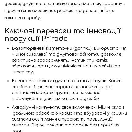
дерево, джут та сертифікований пластик, гарантує
відсутність алергічних реакцій та довговічність
кожного виробу.
Ключові переваги та інновації
продукції Priroda
Багаторівневі кігтеточки (дряпки):
Використання
міцної сизалевої та джутової обмотки дозволяє
ефективно задовольняти інстинкти котів,
зберігаючи при цьому цілісність ваших меблів та
інтер'єру.
Ергономічні клітки для птахів та гризунів:
Кожен
виріб має безпечне порошкове напилення та
оптимальний крок прутів, що виключає
травмування дрібних лапок та дзьобів.
Акваріумні комплекти «все включено»:
Міцне скло з
ідеальною обробкою крайок та вбудовані у кришки
системи освітлення створюють правильний
світловий день для риб та рослин без перегріву
води.