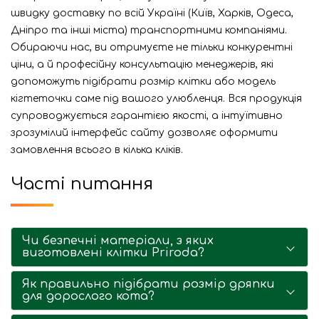
швидку доставку по всій Україні (Київ, Харків, Одеса,
Дніпро та інші міста) транспортними компаніями.
Обираючи нас, ви отримуєте не тільки конкурентні
ціни, а й професійну консультацію менеджерів, які
допоможуть підібрати розмір клітки або модель
кігтеточки саме під вашого улюбленця. Вся продукція
супроводжується гарантією якості, а інтуїтивно
зрозумілий інтерфейс сайту дозволяє оформити
замовлення всього в кілька кліків.
Часті питання
Чи безпечні матеріали, з яких
виготовлені клітки Priroda?
Як правильно підібрати розмір дряпки
для дорослого кота?