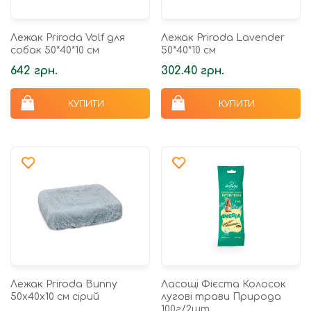
Лежак Priroda Volf для
Лежак Priroda Lavender
собак 50*40*10 см
50*40*10 см
642 грн.
302.40 грн.
КУПИТИ
КУПИТИ
Лежак Priroda Bunny
Ласощі Фієста Колосок
50x40x10 см сірий
лугові трави Природа
100г/2шт