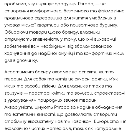
проблема, яку вирішує продукція Priroda, — це
створення комфортного, безпечного та фізіологічно
правильного середовища для життя улюбленця в
умовах міської квартири або приватного будинку.
Обираючи товари цього бренду, власники
отримують впевненість у тому, що їхні вихованці
забезпечені всім необхідним: від збалансованого
харчування до надійної амуніції та комфортних місць
для відпочинку.
Асортимент бренду охоплює всі аспекти життя
тварин. Для собак та котів це сучасні дряпки, м'які
місця та засоби гігієни. Для власників птахів та
гризунів — просторі клітки та вольєри, спроектовані
з урахуванням природних звичок тварин.
Акваріумісти цінують Priroda за надійне обладнання
та естетичні ємності, що дозволяють створити
стабільну екосистему навіть новачкам. Використання
екологічно чистих матеріалів, таких як натуральне