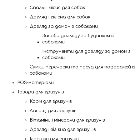
Спальні місця для собак
Догляд і гігієна для собак
Догляд за домом з собаками
Засоби догляду за будинком із
собаками
Інструменти для догляду за домом з
собаками
Сумки, переноски та посуд для подорожей із
собаками
POS-матеріали
Товари для гризунів
Корм для гризунів
Ласощі для гризунів
Вітаміни і мінерали для гризунів
Догляд і гігієна для гризунів
Іграшки для гризунів