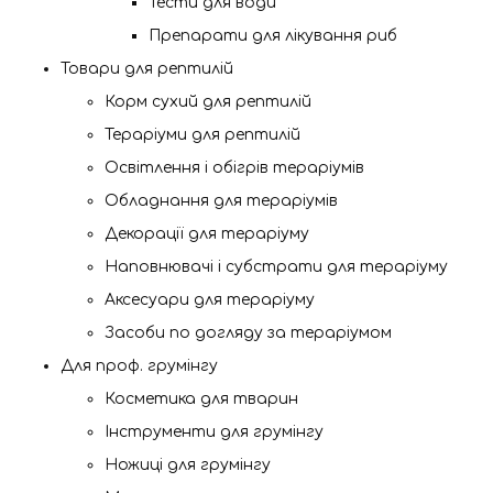
Тести для води
Препарати для лікування риб
Товари для рептилій
Корм сухий для рептилій
Тераріуми для рептилій
Освітлення і обігрів тераріумів
Обладнання для тераріумів
Декорації для тераріуму
Наповнювачі і субстрати для тераріуму
Аксесуари для тераріуму
Засоби по догляду за тераріумом
Для проф. грумінгу
Косметика для тварин
Інструменти для грумінгу
Ножиці для грумінгу