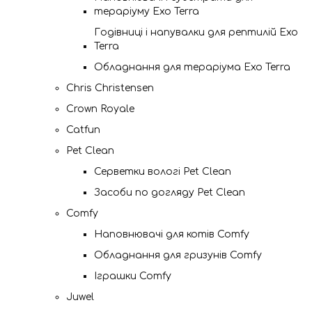
тераріуму Exo Terra
Годівниці і напувалки для рептилій Exo
Terra
Обладнання для тераріума Exo Terra
Chris Christensen
Crown Royale
Catfun
Pet Clean
Серветки вологі Pet Clean
Засоби по догляду Pet Clean
Comfy
Наповнювачі для котів Comfy
Обладнання для гризунів Comfy
Іграшки Comfy
Juwel