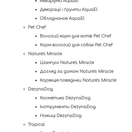
Акваріуми AquaEl
Декорації і ґрунти AquaEl
Обладнання AquaEl
Pet Chef
Вологий корм для котів Pet Chef
Корм вологий для собак Pet Chef
Nature's Miracle
Шампуні Nature's Miracle
Догляд за домом Nature's Miracle
Корекція поведінки Nature's Miracle
DezynaDog
Косметика DezynaDog
Інструменти DezynaDog
Ножиці DezynaDog
Tropical