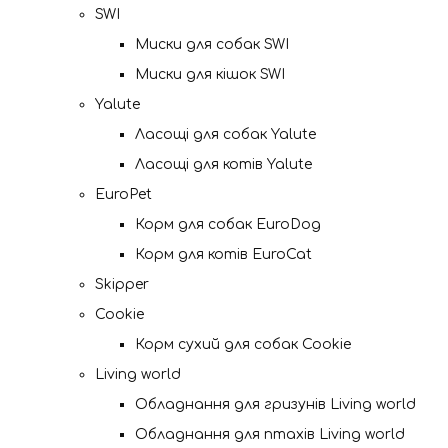
SWI
Миски для собак SWI
Миски для кішок SWI
Yalute
Ласощі для собак Yalute
Ласощі для котів Yalute
EuroPet
Корм для собак EuroDog
Корм для котів EuroCat
Skipper
Cookie
Корм сухий для собак Cookie
Living world
Обладнання для гризунів Living world
Обладнання для птахів Living world