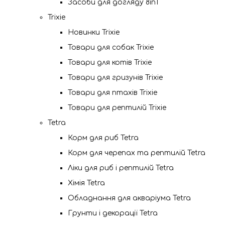
Засоби для догляду 8in1
Trixie
Новинки Trixie
Товари для собак Trixie
Товари для котів Trixie
Товари для гризунів Trixie
Товари для птахів Trixie
Товари для рептилій Trixie
Tetra
Корм для риб Tetra
Корм для черепах та рептилій Tetra
Ліки для риб і рептилій Tetra
Хімія Tetra
Обладнання для акваріума Tetra
Грунти і декорації Tetra