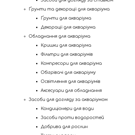
Засоби для догляду за ставком
Ґрунти та декорації для акваріума
Ґрунти для акваріума
Декорації для акваріума
Обладнання для акваріума
Кришки для акваріума
Фільтри для акваріумів
Компресори для акваріума
Обігрівачі для акваріуму
Освітлення для акваріумів
Аксесуари для обладнання
Засоби для догляду за акваріумом
Кондиціонери для води
Засоби проти водоростей
Добрива для рослин