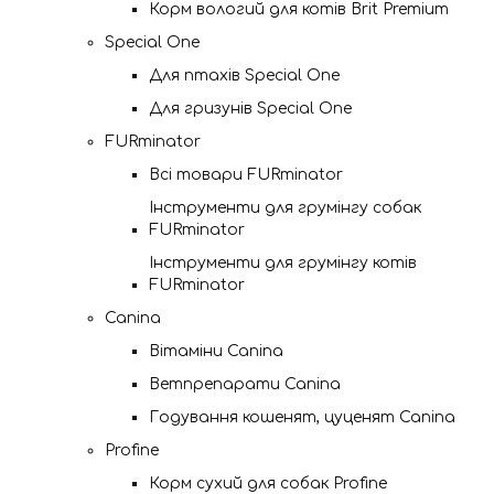
Корм вологий для котів Brit Premium
Special One
Для птахів Special One
Для гризунів Special One
FURminator
Всі товари FURminator
Інструменти для грумінгу собак
FURminator
Інструменти для грумінгу котів
FURminator
Canina
Вітаміни Canina
Ветпрепарати Canina
Годування кошенят, цуценят Canina
Profine
Корм сухий для собак Profine