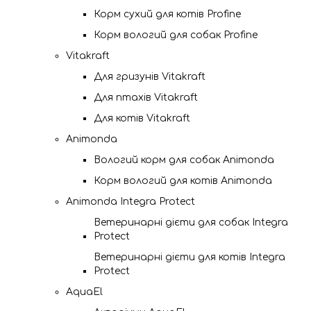
Корм сухий для котів Profine
Корм вологий для собак Profine
Vitakraft
Для гризунів Vitakraft
Для птахів Vitakraft
Для котів Vitakraft
Animonda
Вологий корм для собак Animonda
Корм вологий для котів Animonda
Animonda Integra Protect
Ветеринарні дієти для собак Integra
Protect
Ветеринарні дієти для котів Integra
Protect
AquaEl