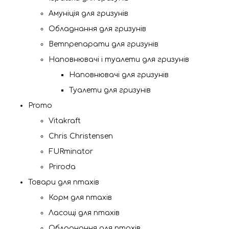
Амуніція для гризунів
Обладнання для гризунів
Ветпрепарати для гризунів
Наповнювачі і туалети для гризунів
Наповнювачі для гризунів
Туалети для гризунів
Promo
Vitakraft
Chris Christensen
FURminator
Priroda
Товари для птахів
Корм для птахів
Ласощі для птахів
Обладнання для птахів