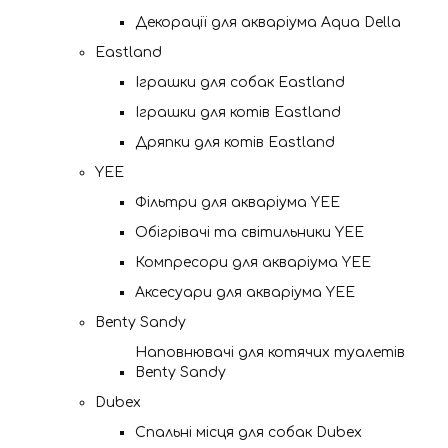
Декорації для акваріума Aqua Della
Eastland
Іграшки для собак Eastland
Іграшки для котів Eastland
Дряпки для котів Eastland
YEE
Фільтри для акваріума YEE
Обігрівачі та світильники YEE
Компресори для акваріума YEE
Аксесуари для акваріума YEE
Benty Sandy
Наповнювачі для котячих туалетів
Benty Sandy
Dubex
Спальні місця для собак Dubex