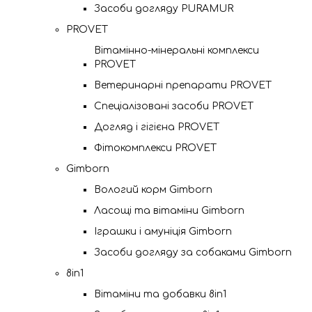
Засоби догляду PURAMUR
PROVET
Вітамінно-мінеральні комплекси
PROVET
Ветеринарні препарати PROVET
Спеціалізовані засоби PROVET
Догляд і гігієна PROVET
Фітокомплекси PROVET
Gimborn
Вологий корм Gimborn
Ласощі та вітаміни Gimborn
Іграшки і амуніція Gimborn
Засоби догляду за собаками Gimborn
8in1
Вітаміни та добавки 8in1