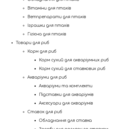
Вітаміни для птахів
Ветпрепарати для птахів
Іграшки для птахів
Гігієна для птахів
Товари для риб
Корм для риб
Корм сухий для акваріумних риб
Корм сухий для ставкових риб
Акваріуми для риб
Акваріуми та комплекти
Підставки для акваріумів
Аксесуари для акваріумів
Ставок для риб
Обладнання для ставка