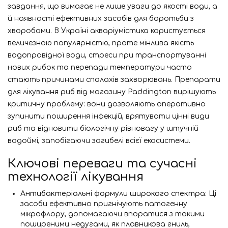
завдання, що вимагає не лише уваги до якості води, а
й наявності ефективних засобів для боротьби з
хворобами. В Україні акваріумістика користується
величезною популярністю, проте мінлива якість
водопровідної води, стреси при транспортуванні
нових рибок та перепади температури часто
стають причинами спалахів захворювань. Препарати
для лікування риб від магазину Paddington вирішують
критичну проблему: вони дозволяють оперативно
зупинити поширення інфекцій, врятувати цінні види
риб та відновити біологічну рівновагу у штучній
водоймі, запобігаючи загибелі всієї екосистеми.
Ключові переваги та сучасні
технології лікування
Антибактеріальні формули широкого спектра:
Ці
засоби ефективно пригнічують патогенну
мікрофлору, допомагаючи впоратися з такими
поширеними недугами, як плавникова гниль,