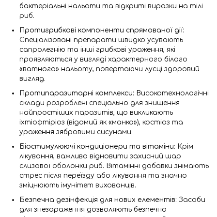
бактеріальні нальоти та відкриті виразки на тілі
риб.
Протигрибкові компоненти спрямованої дії:
Спеціалізовані препарати швидко усувають
сапролегнію та інші грибкові ураження, які
проявляються у вигляді характерного білого
«ватного» нальоту, повертаючи лусці здоровий
вигляд.
Протипаразитарні комплекси:
Високотехнологічні
склади розроблені спеціально для знищення
найпростіших паразитів, що викликають
іхтіофтіріоз (відомий як «манка»), костіоз та
ураження зябровими сисунами.
Біостимулюючі кондиціонери та вітаміни:
Крім
лікування, важливо відновити захисний шар
слизової оболонки риб. Вітамінні добавки знімають
стрес після переїзду або лікування та значно
зміцнюють імунітет вихованців.
Безпечна дезінфекція для нових елементів:
Засоби
для знезараження дозволяють безпечно