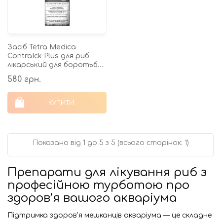
Засіб Tetra Medica
ContraIck Plus для риб
лікарський для боротьби
з шкірними паразитами
580 грн.
20 мл на 600 л
КУПИТИ
Показано від 1 до 5 з 5 (всього сторінок: 1)
Препарати для лікування риб з
професійною турботою про
здоров’я вашого акваріума
Підтримка здоров'я мешканців акваріума — це складне