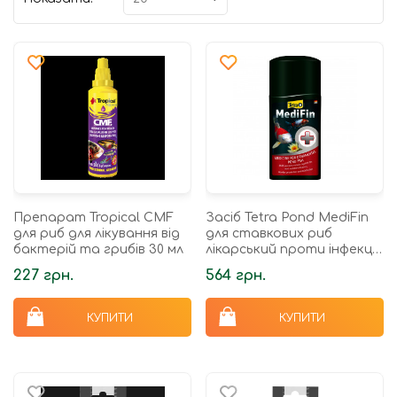
Препарат Tropical CMF
Засіб Tetra Pond MediFin
для риб для лікування від
для ставкових риб
бактерій та грибів 30 мл
лікарський проти інфекцій
та хвороб 250 мл на 5000
227 грн.
564 грн.
л
КУПИТИ
КУПИТИ