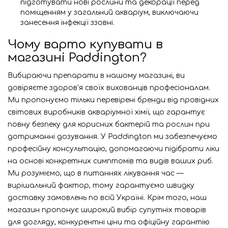
підготувати нові рослини та декорації перед
поміщенням у загальний акваріум, виключаючи
занесення інфекції ззовні.
Чому варто купувати в
магазині Paddington?
Вибираючи препарати в нашому магазині, ви
довіряєте здоров'я своїх вихованців професіоналам.
Ми пропонуємо тільки перевірені бренди від провідних
світових виробників акваріумної хімії, що гарантує
повну безпеку для корисних бактерій та рослин при
дотриманні дозування. У Paddington ми забезпечуємо
професійну консультацію, допомагаючи підібрати ліки
на основі конкретних симптомів та видів ваших риб.
Ми розуміємо, що в питаннях лікування час —
вирішальний фактор, тому гарантуємо швидку
доставку замовлень по всій Україні. Крім того, наш
магазин пропонує широкий вибір супутніх товарів
для догляду, конкурентні ціни та офіційну гарантію