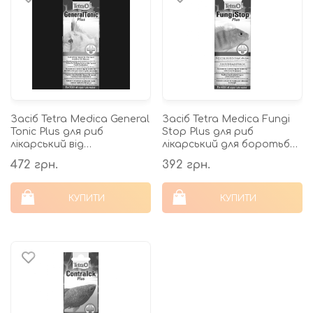
Засіб Tetra Medica General
Засіб Tetra Medica Fungi
Tonic Plus для риб
Stop Plus для риб
лікарський від
лікарський для боротьби
бактеріальних та
з грибковими та
472 грн.
392 грн.
паразитарних
бактеріальними
захворювань 20 мл на 500
інфекціями 20 мл...
л
КУПИТИ
КУПИТИ