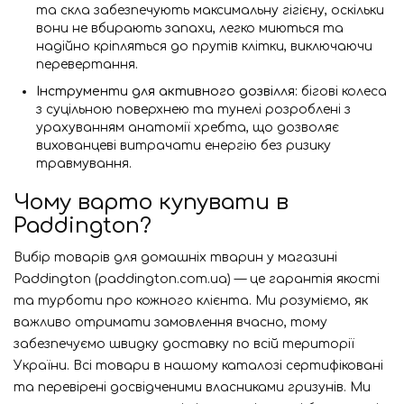
та скла забезпечують максимальну гігієну, оскільки
вони не вбирають запахи, легко миються та
надійно кріпляться до прутів клітки, виключаючи
перевертання.
Інструменти для активного дозвілля:
бігові колеса
з суцільною поверхнею та тунелі розроблені з
урахуванням анатомії хребта, що дозволяє
вихованцеві витрачати енергію без ризику
травмування.
Чому варто купувати в
Paddington?
Вибір товарів для домашніх тварин у магазині
Paddington (paddington.com.ua) — це гарантія якості
та турботи про кожного клієнта. Ми розуміємо, як
важливо отримати замовлення вчасно, тому
забезпечуємо швидку доставку по всій території
України. Всі товари в нашому каталозі сертифіковані
та перевірені досвідченими власниками гризунів. Ми