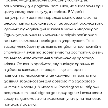
Гризуни — це дивовижні домашні улюбленці, які
приносять у дім радість і затишок, не вимагаючи при
цьому складного вигулу, як собаки. В Україні
популярність хом'яків, морських свинок, шиншил та
декоративних кроликів зростає щороку, оскільки вони
ідеально підходять для життя в міських квартирах.
Однак утримання цих маленьких звірків пов'язане з
певними викликами: необхідно підтримувати їхню
високу метаболічну активність, дбати про постійне
сточування зубів та забезпечувати достатній рівень
фізичного навантаження в обмеженому просторі
клітки. Основна проблема, яку вирішує правильно
підібрана категорія товарів — це створення
повноцінної екосистеми, де харчування, гігієна та
дозвілля збалансовані для довгого та здорового
життя вихованця. У магазині Paddington ми зібрали
асортимент, який відповідає природним інстинктам
гризунів, допомагаючи власникам уникнути типових
помилок у догляді.