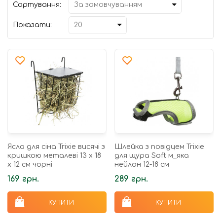
Сортування:
Показати:
Ясла для сіна Trixie висячі з
Шлейка з повідцем Trixie
кришкою металеві 13 х 18
для щура Soft м_яка
х 12 см чорні
нейлон 12-18 см
169 грн.
289 грн.
КУПИТИ
КУПИТИ