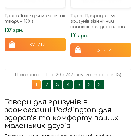
Трава Trixie для маленьких
Тирса Природа для
тварин 100 г
гризунів гігієнічний
наповнювач деревинна
107 грн.
900 г
101 грн.
КУПИТИ
КУПИТИ
Показано від 1 до 20 з 247 (всього сторінок: 13)
1
2
3
4
5
>
>|
Товари для гризунів в
зоомагазині Paddington для
здоров’я та комфорту ваших
маленьких друзів