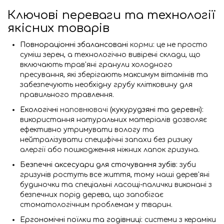
Ключові переваги та технології
якісних товарів
Повнораціонні збалансовані
корми
:
це не просто
суміш зерен, а технологічно вивірені склади, що
включають трав'яні гранули холодного
пресування, які зберігають максимум вітамінів та
забезпечують необхідну грубу клітковину для
правильного травлення.
Екологічні
наповнювачі
(кукурудзяні та деревні):
використання натуральних матеріалів дозволяє
ефективно утримувати вологу та
нейтралізувати специфічні запахи без ризику
алергії або пошкодження ніжних лапок гризуна.
Безпечні аксесуари для сточування зубів:
зуби
гризунів ростуть все життя, тому наші дерев'яні
будиночки та спеціальні ласощі-палички виконані з
безпечних порід дерева, що запобігає
стоматологічним проблемам у тварин.
Ергономічні поїлки та годівниці:
системи з кераміки