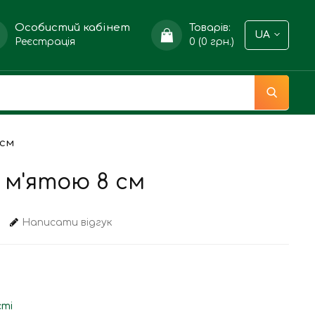
Особистий кабінет
Товарів:
UA
Реєстрація
0 (0 грн.)
 см
 м'ятою 8 см
Написати відгук
сті