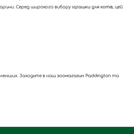
варини. Серед широкого вибору
іграшки для котів
, цей
леніших. Заходьте в наш
зоомагазин Paddington
та