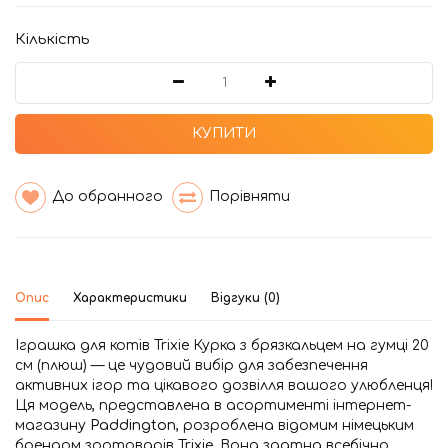
Кількість
КУПИТИ
До обранного
Порівняти
Опис
Характеристики
Відгуки (0)
Іграшка для котів Trixie Курка з брязкальцем на гумці 20
см (плюш) — це чудовий вибір для забезпечення
активних ігор та цікавого дозвілля вашого улюбленця!
Ця модель, представлена в асортименті інтернет-
магазину
Paddington
, розроблена відомим німецьким
брендом зоотоварів Trixie. Вона здатна всебічно