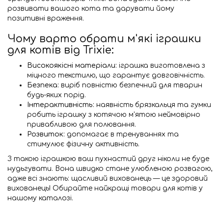
розвивати вашого кота та дарувати йому
позитивні враження.
Чому варто обрати м'які іграшки
для котів від Trixie:
Високоякісні матеріали:
іграшка виготовлена з
міцного текстилю, що гарантує довговічність.
Безпека:
виріб повністю безпечний для тварин
будь-яких порід.
Інтерактивність:
наявність брязкальця та гумки
робить іграшку з котячою м'ятою неймовірно
привабливою для полювання.
Розвиток:
допомагає в тренуваннях та
стимулює фізичну активність.
З такою іграшкою ваш пухнастий друг ніколи не буде
нудьгувати. Вона швидко стане улюбленою розвагою,
адже всі знають: щасливий вихованець — це здоровий
вихованець! Обирайте найкращі товари для котів у
нашому каталозі.