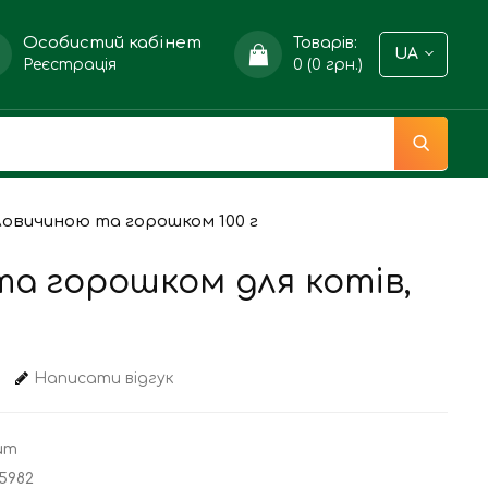
Особистий кабінет
Товарів:
UA
Реєстрація
0 (0 грн.)
яловичиною та горошком 100 г
та горошком для котів,
Написати відгук
ium
5982