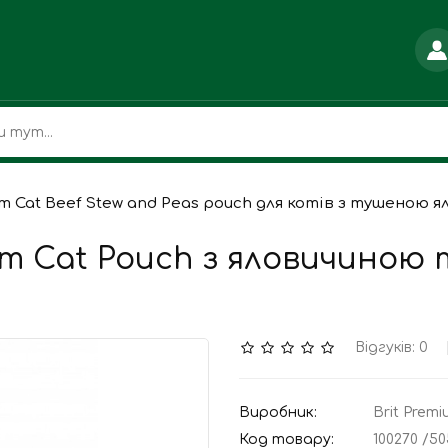
um Cat Beef Stew and Peas pouch для котів з тушеною 
um Cat Pouch з яловичиною 
Відгуків: 0
Виробник:
Brit Prem
Код товару:
100270 /50