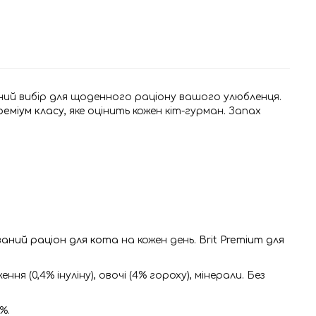
ьний вибір для щоденного раціону вашого улюбленця.
реміум класу
, яке оцінить кожен кіт-гурман. Запах
аний раціон для кота
на кожен день.
Brit Premium для
 (0,4% інуліну), овочі (4% гороху), мінерали. Без
%.