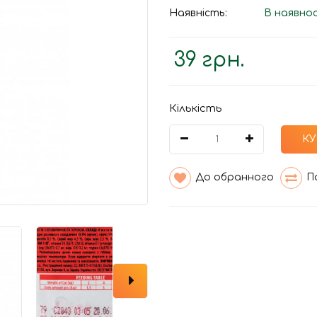
Наявність:
В наявно
39 грн.
Кількість
К
До обранного
П