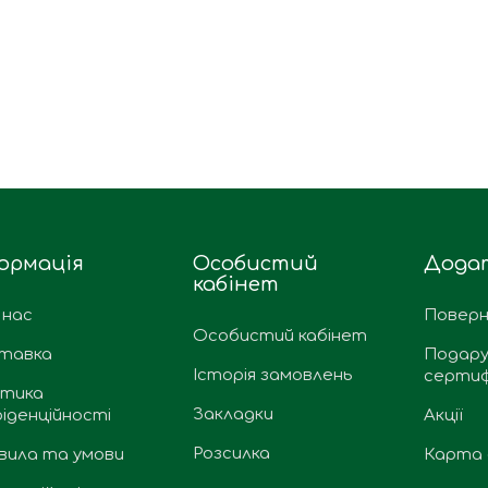
ормація
Особистий
Дода
кабінет
 нас
Поверн
Особистий кабінет
тавка
Подару
Історія замовлень
сертиф
ітика
Закладки
іденційності
Акції
Розсилка
вила та умови
Карта 