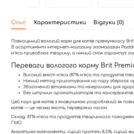
Опис
Характеристики
Відгуки (0)
Повноцінний
вологий корм для котів
преміумкласу Bri
В асортименті інтернет-магазину
зоомагазин Padd
м'яса приваблює тварину, а ніжний смак гарантує за
Переваги вологого корму Brit Premi
Високий вміст м'яса (87% м'яса та продуктів тв
Ніжний метод приготування на пару зберігає 
Збагачений вітамінами та мінералами для здоро
Без штучних ароматизаторів та консервантів.
Цей
пауч для котів з яловичиною
розроблений як пов
котів
— це чеська якість, перевірена часом.
Склад:
87% м'яса та продуктів тваринного походження в
ГМО.
Аналітичні компоненти:
сирий протеїн 8,5%, сирий жир