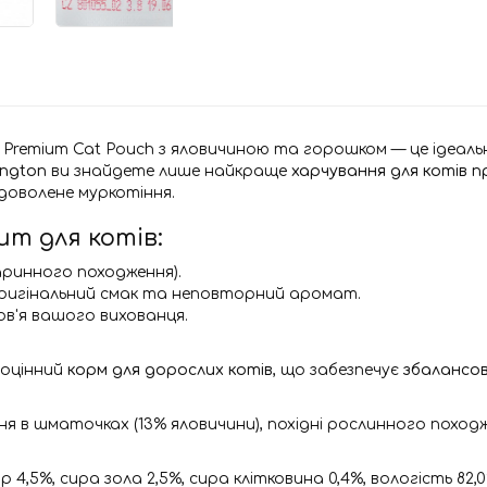
t Premium Cat Pouch з яловичиною та горошком — це ідеал
ington
ви знайдете лише найкраще
харчування для котів п
доволене муркотіння.
um для котів:
аринного походження).
оригінальний смак та неповторний аромат.
в'я вашого вихованця.
ноцінний
корм для дорослих котів
, що забезпечує
збалансов
 шматочках (13% яловичини), похідні рослинного походження
 4,5%, сира зола 2,5%, сира клітковина 0,4%, вологість 82,0