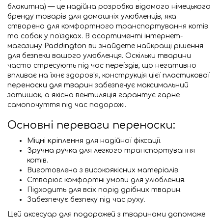
блакитна) — це надійна розробка відомого німецького
бренду товарів для домашніх улюбленців, яка
створена для комфортного транспортування котів
та собак у поїздках. В асортименті інтернет-
магазину
Paddington
ви знайдете найкращі рішення
для безпеки вашого улюбленця. Оскільки тварини
часто стресують під час переїздів, що негативно
впливає на їхнє здоров'я, конструкція цієї
пластикової
переноски для тварин
забезпечує максимальний
затишок, а якісна вентиляція гарантує гарне
самопочуття під час подорожі.
Основні переваги переноски:
Міцні кріплення
для надійної фіксації.
Зручна ручка
для легкого транспортування
котів.
Виготовлена з високоякісних матеріалів.
Створює комфортні умови для улюбленця.
Підходить для всіх порід дрібних тварин.
Забезпечує безпеку під час руху.
Цей аксесуар для подорожей з тваринами допоможе