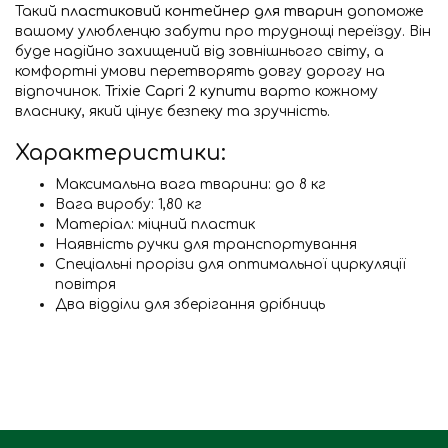
Такий
пластиковий контейнер для тварин
допоможе
вашому улюбленцю забути про труднощі переїзду. Він
буде надійно захищений від зовнішнього світу, а
комфортні умови перетворять довгу дорогу на
відпочинок.
Trixie Capri 2 купити
варто кожному
власнику, який цінує безпеку та зручність.
Характеристики:
Максимальна вага тварини: до 8 кг
Вага виробу: 1,80 кг
Матеріал: міцний пластик
Наявність ручки для транспортування
Спеціальні прорізи для оптимальної циркуляції
повітря
Два відділи для зберігання дрібниць