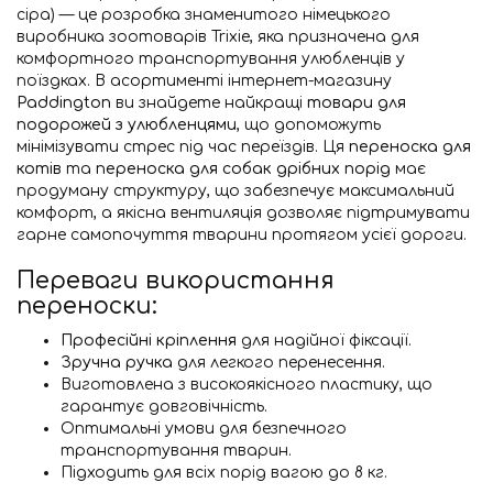
сіра) — це розробка знаменитого німецького
виробника зоотоварів Trixie, яка призначена для
комфортного транспортування улюбленців у
поїздках. В асортименті інтернет-магазину
Paddington
ви знайдете найкращі
товари для
подорожей з улюбленцями
, що допоможуть
мінімізувати стрес під час переїздів. Ця
переноска для
котів
та
переноска для собак дрібних порід
має
продуману структуру, що забезпечує максимальний
комфорт, а якісна вентиляція дозволяє підтримувати
гарне самопочуття тварини протягом усієї дороги.
Переваги використання
переноски:
Професійні кріплення
для надійної фіксації.
Зручна ручка
для легкого перенесення.
Виготовлена з високоякісного пластику, що
гарантує довговічність.
Оптимальні умови для безпечного
транспортування тварин.
Підходить для всіх порід вагою до 8 кг.