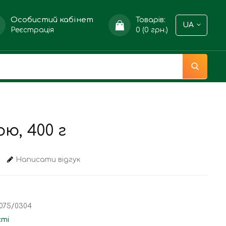
Особистий кабінет
Товарів:
UA
Реєстрація
0 (0 грн.)
ою, 400 г
Написати відгук
075/0304
сті