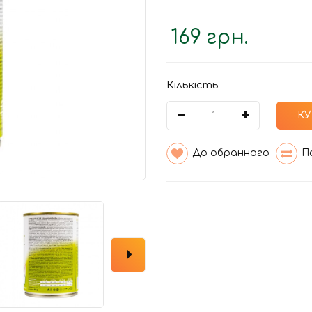
169 грн.
Кількість
К
До обранного
П