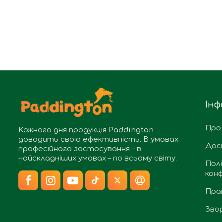
Інф
Про
Кожного дня продукція
Paddington
доводить свою ефективність. В умовах
Дос
професійного застосування – в
найскладніших умовах – по всьому світу.
Пол
конф
Пра
Звор