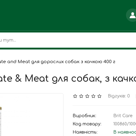
ate and Meat для дорослих собак з качкою 400 г
te & Meat для собак, з качк
Відгуків: 0
Виробник:
Brit Care
Код товару:
100860/100
Наявність:
В наявно