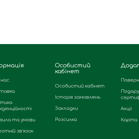
ормація
Особистий
Дода
кабінет
 нас
Поверн
Особистий кабінет
тавка
Подару
Історія замовлень
сертиф
ітика
Закладки
іденційності
Акції
Розсилка
вила та умови
Карта 
отній зв’язок