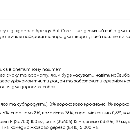
су від відомого бренду Brit Care — це ідеальний вибір дл
дете лише найкращі товари для тварин, і цей паштет з к
шків в апетитному паштеті.
го смаку та аромату, яким буде ласувати навіть найвиба
агає урізноманітнити раціон та забезпечити організм не
ування для дорослих собак.
м'ясо та субпродукти), 3% горохового крохмалю, 1% горохов
6%, сира зола 3%, вологість 78%, сира клітковина 0,5%, каль
мін E (3a700) 100 мг, цинк (3b606) 15 мг, залізо (3b106) 10 мг,
а 1 кг: камедь ріжкового дерева (E410) 5 000 мг.