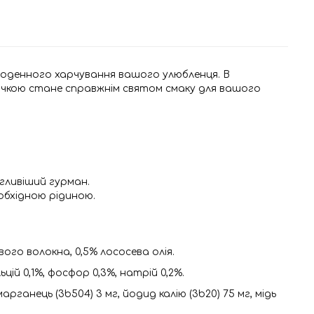
я щоденного харчування вашого улюбленця. В
ачкою стане справжнім святом смаку для вашого
гливіший гурман.
обхідною рідиною.
ого волокна, 0,5% лососева олія.
цій 0,1%, фосфор 0,3%, натрій 0,2%.
 марганець (3b504) 3 мг, йодид калію (3b20) 75 мг, мідь