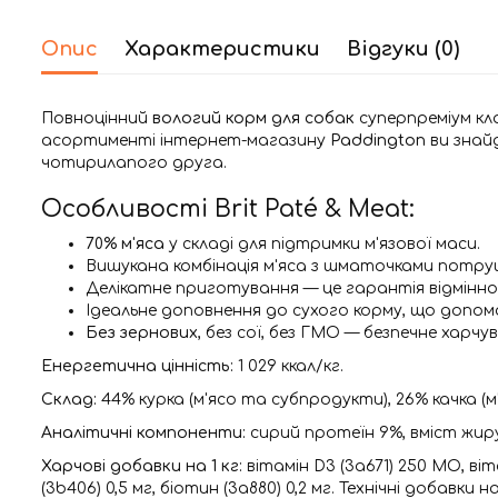
Опис
Характеристики
Відгуки (0)
Повноцінний
вологий корм для собак
суперпреміум кла
асортименті інтернет-магазину
Paddington
ви знай
чотирилапого друга.
Особливості Brit Paté & Meat:
70% м'яса
у складі для підтримки м'язової маси.
Вишукана комбінація м'яса з шматочками потру
Делікатне приготування — це гарантія відмінно
Ідеальне доповнення до сухого корму, що допом
Без зернових
, без сої, без ГМО — безпечне харч
Енергетична цінність:
1 029 ккал/кг.
Склад:
44% курка (м'ясо та субпродукти), 26% качка (
Аналітичні компоненти:
сирий протеїн 9%, вміст жиру 
Харчові добавки на 1 кг:
вітамін D3 (3a671) 250 МО, віта
(3b406) 0,5 мг, біотин (3a880) 0,2 мг. Технічні добавки н