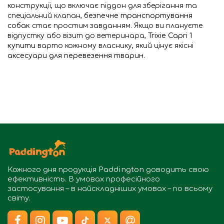
конструкції, що включає піддон для зберігання та
спеціальний клапан,
безпечне транспортування
собак
стає простим завданням. Якщо ви плануєте
відпустку або візит до ветеринара,
Trixie Capri 1
купити
варто кожному власнику, який цінує якісні
аксесуари для перевезення тварин
.
Кожного дня продукція
Paddington
доводить свою
ефективність. В умовах професійного
застосування – в найскладніших умовах – по всьому
світу.