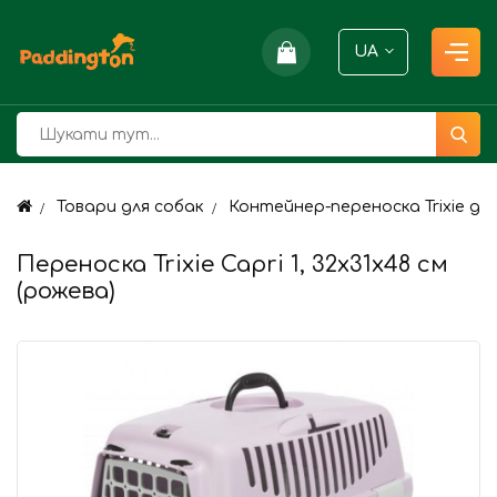
UA
Товари для собак
Контейнер-переноска Trixie для
Переноска Trixie Capri 1, 32х31х48 см
(рожева)