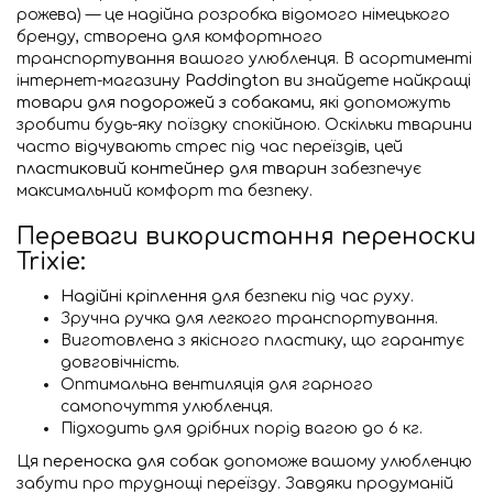
рожева) — це надійна розробка відомого німецького
бренду, створена для комфортного
транспортування вашого улюбленця. В асортименті
інтернет-магазину
Paddington
ви знайдете найкращі
товари для подорожей з собаками
, які допоможуть
зробити будь-яку поїздку спокійною. Оскільки тварини
часто відчувають стрес під час переїздів, цей
пластиковий контейнер для тварин
забезпечує
максимальний комфорт та безпеку.
Переваги використання переноски
Trixie:
Надійні кріплення
для безпеки під час руху.
Зручна ручка для легкого транспортування.
Виготовлена з якісного пластику, що гарантує
довговічність.
Оптимальна вентиляція для гарного
самопочуття улюбленця.
Підходить для дрібних порід вагою до 6 кг.
Ця
переноска для собак
допоможе вашому улюбленцю
забути про труднощі переїзду. Завдяки продуманій