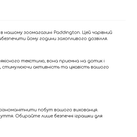
и в нашому зоомагазині Paddington. Цей чарівний
безпечити йому години захопливого дозвілля.
оякісного текстилю, вона приємна на дотик і
 стимулюючи активність та цікавість вашого
урізноманітнити побут вашого вихованця.
 взуття. Обирайте лише
безпечні іграшки для