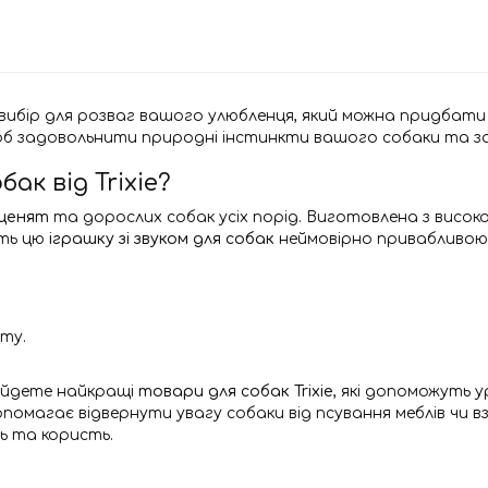
ний вибір для розваг вашого улюбленця, який можна придбат
об задовольнити природні інстинкти вашого собаки та за
к від Trixie?
уценят
та дорослих собак усіх порід. Виготовлена з висок
ить цю
іграшку зі звуком для собак
неймовірно привабливою,
кту.
айдете найкращі
товари для собак Trixie
, які допоможуть 
помагає відвернути увагу собаки від псування меблів чи
ь та користь.