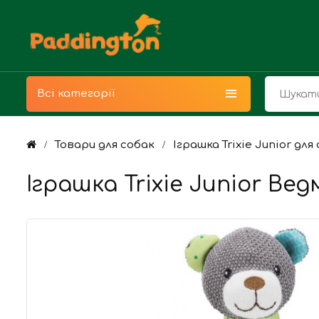
Всі категорії
Товари для собак
Іграшка Trixie Junior дл
Іграшка Trixie Junior Вед