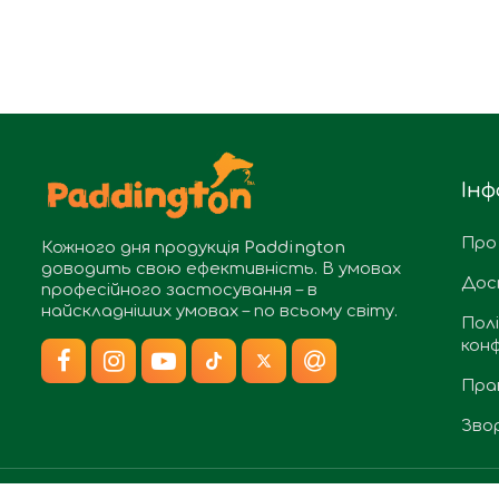
Інф
Про
Кожного дня продукція
Paddington
доводить свою ефективність. В умовах
Дос
професійного застосування – в
найскладніших умовах – по всьому світу.
Пол
конф
Пра
Звор