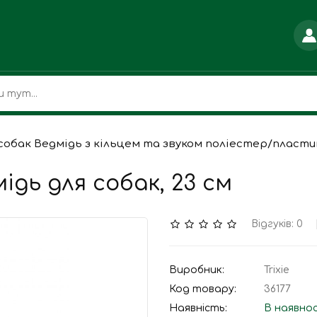
я собак Ведмідь з кільцем та звуком поліестер/пласти
мідь для собак, 23 см
Відгуків: 0
Виробник:
Trixie
Код товару:
36177
Наявність:
В наявно