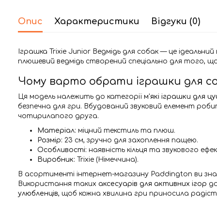
Опис
Характеристики
Відгуки (0)
Іграшка Trixie Junior Ведмідь для собак — це ідеаль
плюшевий ведмідь створений спеціально для того, щ
Чому варто обрати іграшки для соба
Ця модель належить до категорії
м'які іграшки для ц
безпечна для гри. Вбудований звуковий елемент роб
чотирилапого друга.
Матеріал:
міцний текстиль та плюш.
Розмір:
23 см, зручно для захоплення пащею.
Особливості:
наявність кільця та звукового ефе
Виробник:
Trixie (Німеччина).
В асортименті інтернет-магазину Paddington ви зн
Використання таких
аксесуарів для активних ігор
до
улюбленців
, щоб кожна хвилина гри приносила радіст