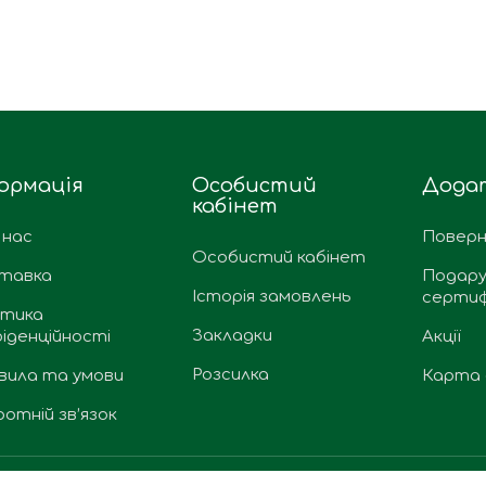
ормація
Особистий
Дода
кабінет
 нас
Поверн
Особистий кабінет
тавка
Подару
Історія замовлень
сертиф
ітика
Закладки
іденційності
Акції
Розсилка
вила та умови
Карта 
отній зв’язок
Paddington © 2026. Всі права захищено.