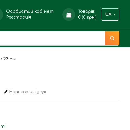
Особистий кабінет
Товарів:
UA
Реєстрація
0 (0 грн.)
к 23 см
Написати відгук
сті