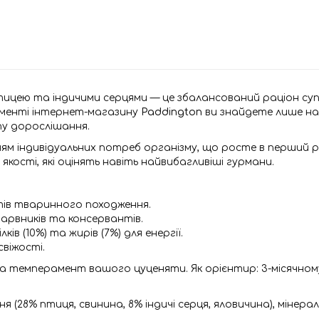
тицею та індичими серцями — це збалансований раціон суп
именті інтернет-магазину
Paddington
ви знайдете лише на
пу дорослішання.
ям індивідуальних потреб організму, що росте в перший 
якості, які оцінять навіть найвибагливіші гурмани.
тів тваринного походження.
х барвників та консервантів.
ків (10%) та жирів (7%) для енергії.
свіжості.
а темперамент вашого цуценяти. Як орієнтир: 3-місячному ц
8% птиця, свинина, 8% індичі серця, яловичина), мінеральн