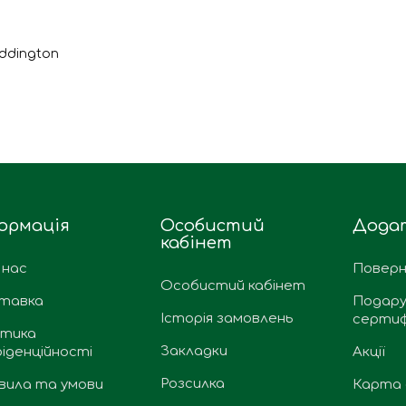
addington
ормація
Особистий
Дода
кабінет
 нас
Поверн
Особистий кабінет
тавка
Подару
Історія замовлень
сертиф
ітика
Закладки
іденційності
Акції
Розсилка
вила та умови
Карта 