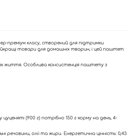
ер-преміум класу, створений для підтримки
йкращі товари для домашніх тварин, і цей паштет
рік життя. Особлива консистенція паштету з
уценяті (900 г) потрібно 150 г корму на день, 4-
і речовини, олії та жири. Енергетична цінність: 0,43