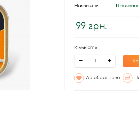
Наявність:
В наявно
99 грн.
Кількість
К
До обранного
П