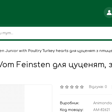
n Junior with Poultry Turkey hearts для цуценят з птиц
Vom Feinsten для цуценят,
Відгуків: 0
Виробник:
Animonda
Код товару:
AM-82621