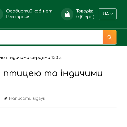
Особистий кабінет
Товарів:
UA
Реєстрація
0 (0 грн.)
ею і індичими серцями 150 г
 з птицею та індичими
Написати відгук