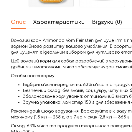
Опис
Характеристики
Відгуки (0)
Вологий корм Animonda Vom Feinsten для цуценят з п
гармонійного розвитку вашого улюбленця. В асорт
для цуценят є ідеальним вибором для чутливого ета
Цей
вологий корм для собак
розроблений з урахуванн
дрібними шматочками м'яса забезпечує чудові смакові 
Особливості корму:
Відбірні м'ясні інгредієнти
: 63% м'яса та продук
Безпечний склад
: без злаків, сої, цукру, штучни
Збалансоване харчування
: оптимальний вміст біл
Зручна упаковка
: ламістер 150 г для збереження 
Рекомендації щодо годування:
Враховуйте вік, вагу т
місячному (1,5 кг) — 235 г, а з 7-го місяця (2,8 кг) — 365 г.
Склад:
63% м'ясо та продукти тваринного походження (2
МДж/100 г.