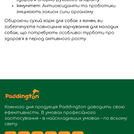
Іммунітет:
Антиоксиданти та пробіотики
зміцнюють захисні сили організму.
Обираючи
сухий корм для собак з ягням
, ви
забезпечуєте повноцінне
харчування для молодих
собак
, що потребують особливої турботи про
здоров'я в період активного росту.
Кожного дня продукція
Paddington
доводить свою
ефективність. В умовах професійного
застосування – в найскладніших умовах – по всьому
світу.