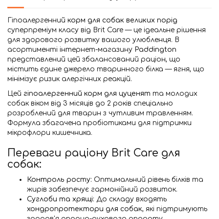
Гіпоалергенний
корм для собак великих порід
суперпреміум класу від Brit Care — це ідеальне рішення
для здорового розвитку вашого улюбленця. В
асортименті інтернет-магазину
Paddington
представлений цей збалансований раціон, що
містить єдине джерело тваринного білка — ягня, що
мінімізує ризик алергічних реакцій.
Цей
гіпоалергенний корм для цуценят
та молодих
собак віком від 3 місяців до 2 років спеціально
розроблений для тварин з чутливим травленням.
Формула збагачена пробіотиками для підтримки
мікрофлори кишечника.
Переваги раціону Brit Care для
собак:
Контроль росту:
Оптимальний рівень білків та
жирів забезпечує гармонійний розвиток.
Суглоби та хрящі:
До складу входять
хондропротектори для собак
, які підтримують
здоров'я опорно-рухового апарату.