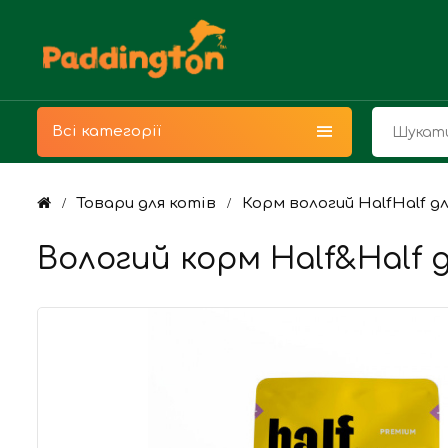
Всі категорії
Товари для котів
Корм вологий HalfHalf дл
Вологий корм Half&Half д