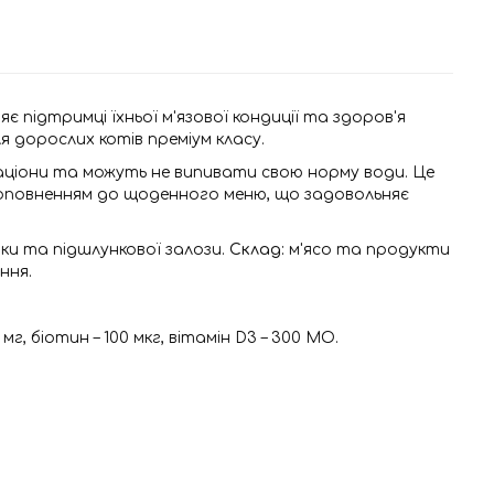
є підтримці їхньої м'язової кондиції та здоров'я
 дорослих котів преміум класу.
раціони та можуть не випивати свою норму води. Це
доповненням до щоденного меню, що задовольняє
ки та підшлункової залози.
Склад:
м'ясо та продукти
ння.
 2 мг, біотин – 100 мкг, вітамін D3 – 300 МО.