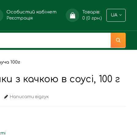
Особистий кабінет
Товарів:
UA
Реєстрація
0 (0 грн.)
уча 100г
 з качкою в соусі, 100 г
Написати відгук
сті