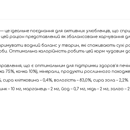
— це ідеальне поєднання для активних улюбленців, що сприя
цей раціон представлений як збалансоване харчування для
тримувати водний баланс у тварин, які споживають сухі 
оби. Оптимальна калорійність робить цей корм чудовим 
равлення, що є оптимальним для підтримки здоров'я печін
а 75%, качка 10%), мінерали, продукти рослинного походже
, сира клітковина – 0,4%, вологість – 83,0%, сира зола – 2,2%.
нк – 10 мг, марганець – 2 мг, йод – 0,7 мг, мідь – 2 мг, залізо –