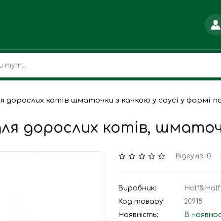
я дорослих котів шматочки з качкою у соусі у формі па
ля дорослих котів, шматочки
Відгуків: 0
Виробник:
Half&Half
Код товару:
20918
Наявність:
В наявно