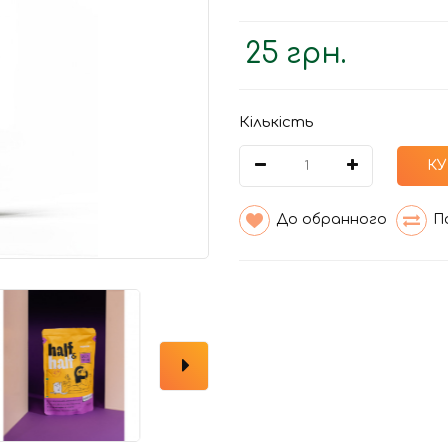
25 грн.
Кількість
К
До обранного
П