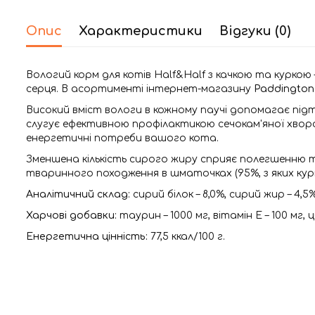
Опис
Характеристики
Відгуки (0)
Вологий корм для котів Half&Half з качкою та куркою 
серця. В асортименті інтернет-магазину
Paddington
Високий вміст вологи в кожному паучі допомагає під
слугує ефективною профілактикою сечокам'яної хвор
енергетичні потреби вашого кота.
Зменшена кількість сирого жиру сприяє полегшенню т
тваринного походження в шматочках (95%, з яких курк
Аналітичний склад:
сирий білок – 8,0%, сирий жир – 4,5%
Харчові добавки:
таурин – 1000 мг, вітамін E – 100 мг, ци
Енергетична цінність:
77,5 ккал/100 г.