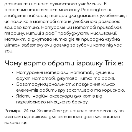
розважити вашого пухнастого улюбленця. В
асортименті інтернет-магазину
Paddington
ви
знайдете найкращі
товари для домашніх улюбленців
, і
ця
паличка з мататабі
стане улюбленою розвагою
вашого котика. Натуральний мататабі приваблює
тварину, китиці з рафії пробуджують мисливський
інстинкт, а джутова нитка діє як природна «зубна
щітка», забезпечуючи
догляд за зубами кота
під час
гри.
Чому варто обрати іграшку Trixie:
Натуральні матеріали
: мататабі, сушений
фрукт мататабі, джутова нитка та рафія.
Багатофункціональність
: поєднання кількох
елементів робить гру захопливою та корисною.
Якість
: надійні
аксесуари для котів
від
перевіреного німецького бренду.
Розміри
: 24 см. Завітайте до нашого
зоомагазину
за
якісними іграшками для активного дозвілля вашого
вихованця.