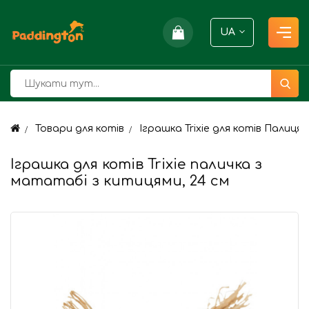
UA
Товари для котів
Іграшка Trixie для котів Палиця
Іграшка для котів Trixie паличка з
мататабі з китицями, 24 см