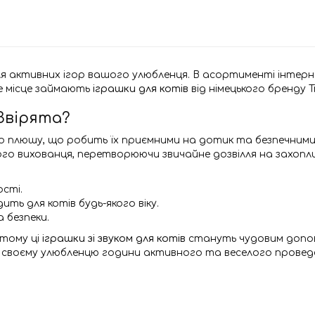
ір для активних ігор вашого улюбленця. В асортименті інте
ве місце займають
іграшки для котів
від німецького бренду Tr
 Звірята?
о плюшу, що робить їх приємними на дотик та безпечними 
го вихованця, перетворюючи звичайне дозвілля на захопл
ості.
ить для котів будь-якого віку.
а безпеки.
 тому ці
іграшки зі звуком для котів
стануть чудовим доповн
е своєму улюбленцю години активного та веселого проведе