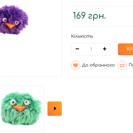
169 грн.
Кількість
К
До обранного
П