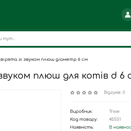
 Звірята зі звуком плюш діаметр 6 см
і звуком плюш для котів d 6 
Відгуків: 0
Виробник:
Trixie
Код товару:
45551
Наявність:
В наявно