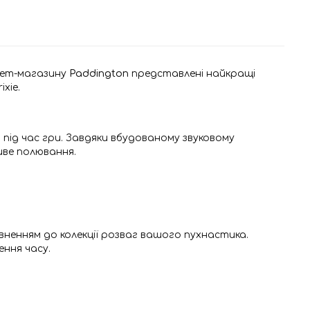
рнет-магазину
Paddington
представлені найкращі
ixie.
під час гри. Завдяки вбудованому звуковому
иве полювання.
енням до колекції розваг вашого пухнастика.
ння часу.