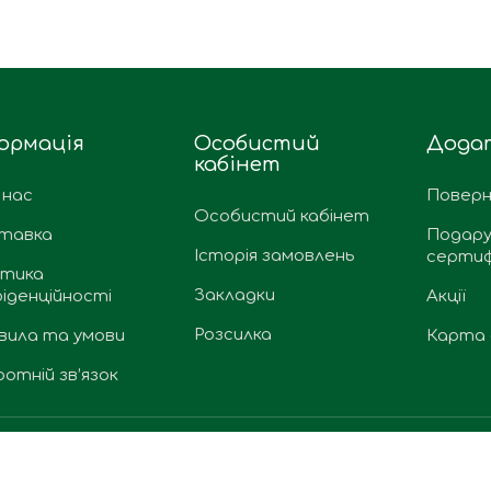
ормація
Особистий
Дода
кабінет
 нас
Поверн
Особистий кабінет
тавка
Подару
Історія замовлень
сертиф
ітика
Закладки
іденційності
Акції
Розсилка
вила та умови
Карта 
отній зв’язок
Paddington © 2026. Всі права захищено.