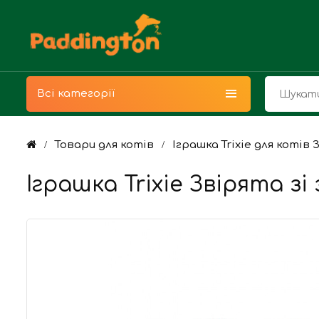
Всі категорії
Товари для котів
Іграшка Trixie для котів
Іграшка Trixie Звірята з