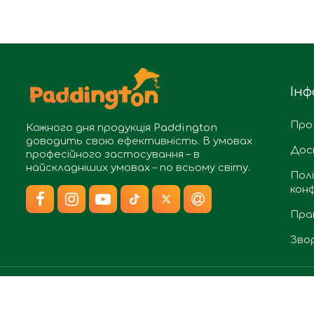
Інф
Про
Кожного дня продукція
Paddington
доводить свою ефективність. В умовах
Дос
професійного застосування – в
найскладніших умовах – по всьому світу.
Пол
конф
Пра
Звор