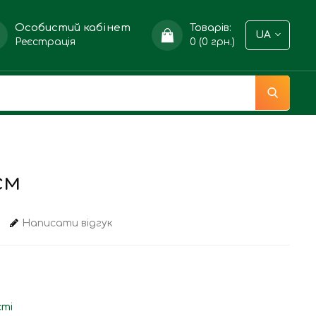
Особистий кабінет
Товарів:
UA
Реєстрація
0 (0 грн.)
см
Написати відгук
сті