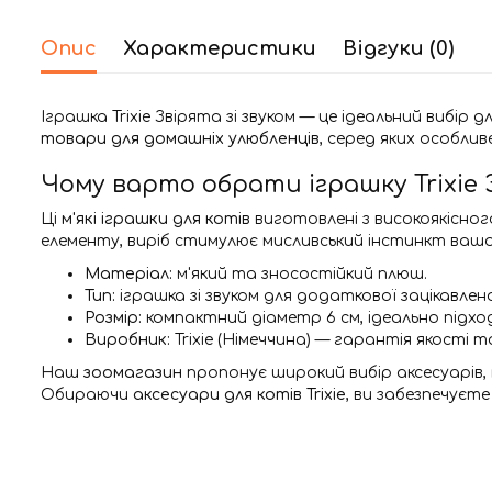
Опис
Характеристики
Відгуки (0)
Іграшка Trixie Звірята зі звуком — це ідеальний виб
товари для домашніх улюбленців
, серед яких особли
Чому варто обрати іграшку Trixie
Ці
м'які іграшки для котів
виготовлені з високоякісног
елементу, виріб стимулює мисливський інстинкт вашо
Матеріал:
м'який та зносостійкий плюш.
Тип:
іграшка зі звуком для додаткової зацікавлен
Розмір:
компактний діаметр 6 см, ідеально підход
Виробник:
Trixie (Німеччина) — гарантія якості т
Наш
зоомагазин
пропонує широкий вибір аксесуарів,
Обираючи
аксесуари для котів Trixie
, ви забезпечуєт