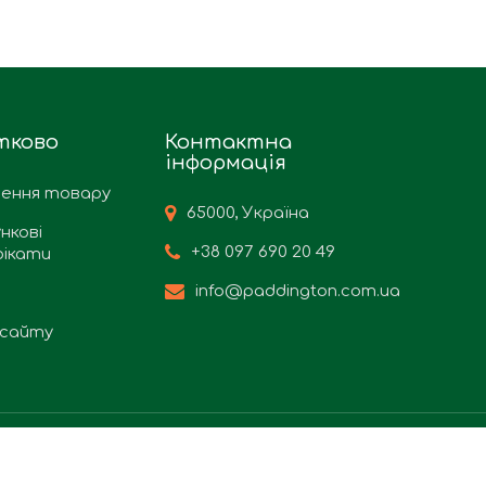
тково
Контактна
інформація
ення товару
65000, Україна
нкові
+38 097 690 20 49
ікати
info@paddington.com.ua
сайту