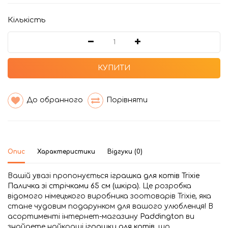
Кількість
КУПИТИ
До обранного
Порівняти
Опис
Характеристики
Відгуки (0)
Вашій увазі пропонується
іграшка для котів Trixie
Паличка зі стрічками 65 см (шкіра)
. Це розробка
відомого німецького виробника зоотоварів Trixie, яка
стане чудовим подарунком для вашого улюбленця! В
асортименті інтернет-магазину
Paddington
ви
знайдете найкращі
іграшки для котів
, що