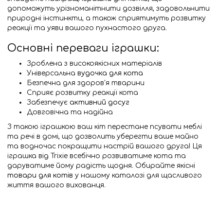
допоможуть урізноманітнити дозвілля, задовольнити
природні інстинкти, а також сприятимуть розвитку
реакції та уяви вашого пухнастого друга.
Основні переваги іграшки:
Зроблена з високоякісних матеріалів
Універсальна
вудочка для кота
Безпечна для здоров'я тварини
Сприяє розвитку реакції кота
Забезпечує
активний досуг
Довговічна та надійна
З такою іграшкою ваш кіт перестане псувати меблі
та речі в домі, що дозволить уберегти ваше майно
та водночас покращити настрій вашого друга! Ця
іграшка від Trixie всебічно розвиватиме кота та
даруватиме йому радість щодня. Обирайте якісні
товари для котів
у нашому каталозі для щасливого
життя вашого вихованця.