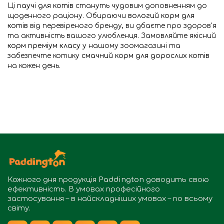
Ці
паучі для котів
стануть чудовим доповненням до
щоденного раціону. Обираючи
вологий корм для
котів
від перевіреного бренду, ви дбаєте про здоров'я
та активність вашого улюбленця. Замовляйте якісний
корм преміум класу
у нашому зоомагазині та
забезпечте котику
смачний корм для дорослих котів
на кожен день.
Кожного дня продукція
Paddington
доводить свою
ефективність. В умовах професійного
застосування – в найскладніших умовах – по всьому
світу.