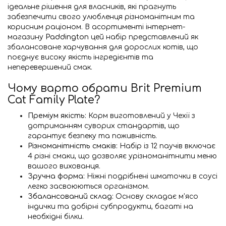
ідеальне рішення для власників, які прагнуть
забезпечити свого улюбленця різноманітним та
корисним раціоном. В асортименті інтернет-
магазину
Paddington
цей набір представлений як
збалансоване харчування для дорослих котів, що
поєднує високу якість інгредієнтів та
неперевершений смак.
Чому варто обрати Brit Premium
Cat Family Plate?
Преміум якість:
Корм виготовлений у Чехії з
дотриманням суворих стандартів, що
гарантує безпеку та поживність.
Різноманітність смаків:
Набір із 12 паучів включає
4 різні смаки, що дозволяє урізноманітнити меню
вашого вихованця.
Зручна форма:
Ніжні подрібнені шматочки в соусі
легко засвоюються організмом.
Збалансований склад:
Основу складає м'ясо
індички та добірні субпродукти, багаті на
необхідні білки.