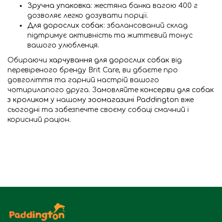
Зручна упаковка
: жестяна банка вагою 400 г
дозволяє легко дозувати порції.
Для дорослих собак
: збалансований склад
підтримує активність та життєвий тонус
вашого улюбленця.
Обираючи
харчування для дорослих собак
від
перевіреного бренду Brit Care, ви дбаєте про
довголіття та гарний настрій вашого
чотирилапого друга. Замовляйте
консерви для собак
з кроликом
у нашому
зоомагазині Paddington
вже
сьогодні та забезпечте своєму собаці смачний і
корисний раціон.