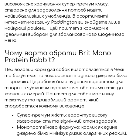
високоякісне харчування супер-преміум класу,
створене для задоволення потреб навіть
найвибагливіших улюбленців. В асортименті
інтернет-магазину
Paddington
ви знайдете лише
найкращі раціони, і цей паштет з кроликом є
ідеальним вибором для збалансованого щоденного
меню.
Чому варто обрати Brit Mono
Protein Rabbit?
Цей
вологий корм для собак
виготовляється в Чехії
та базується на використанні одного джерела білка
— кролика. Це робить його чудовим варіантом для
тварин з чутливим травленням або схильністю до
харчових алергій.
Паштет для собак
має ніжну
текстуру та привабливий аромат, який
сподобається кожному вихованцю.
Супер-преміум якість
: гарантує високу
засвоюваність та відмінний стан здоров'я.
Монопротеїнова формула
: кролик як єдине
джерело білка мінімізує ризик алергічних реакцій.