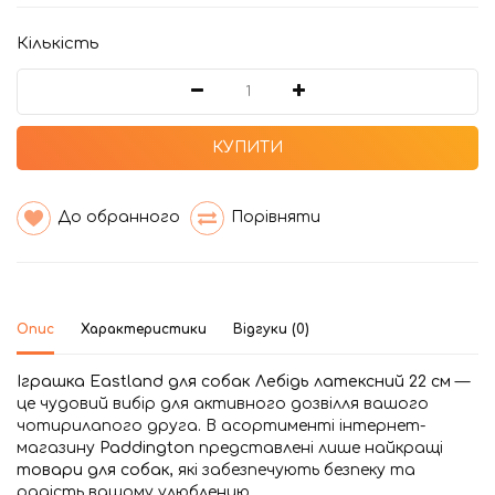
Кількість
КУПИТИ
До обранного
Порівняти
Опис
Характеристики
Відгуки (0)
Іграшка Eastland для собак Лебідь латексний 22 см
—
це чудовий вибір для активного дозвілля вашого
чотирилапого друга. В асортименті інтернет-
магазину
Paddington
представлені лише найкращі
товари для собак
, які забезпечують безпеку та
радість вашому улюбленцю.