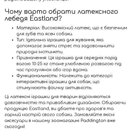
Чому варто обрати латексного
лебедя Eastland?
Матеріал:
Високоякісний латекс, що є безпечним
для зубів та ясен собаки.
Тип:
Ідеальна
іграшка для жування
, яка
допомагає зняти стрес та задовольнити
природні інстинкти.
Призначення:
Ця
іграшка для середніх порід
вагою 10-25 кг стане улюбленою розвагою під
час прогулянок або ігор вдома.
Функціональність:
Належить до категорії
інтерактивні іграшки для собак
, що
стимулюють фізичну активність.
Ці
латексні іграшки для тварин
відрізняються
довговічністю та привабливим дизайном. Обираючи
продукцію Eastland, ви дбаєте про здоров'я та
гарний настрій свого собаки. Замовляйте якісні
аксесуари в нашому
зоомагазині Paddington
вже
сьогодні!