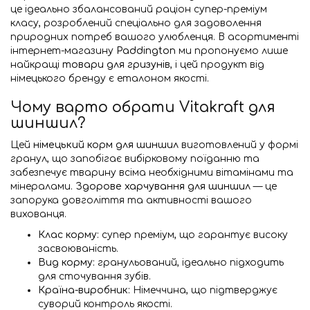
це ідеально збалансований раціон супер-преміум
класу, розроблений спеціально для задоволення
природних потреб вашого улюбленця. В асортименті
інтернет-магазину
Paddington
ми пропонуємо лише
найкращі
товари для гризунів
, і цей продукт від
німецького бренду є еталоном якості.
Чому варто обрати Vitakraft для
шиншил?
Цей
німецький корм для шиншил
виготовлений у формі
гранул, що запобігає вибірковому поїданню та
забезпечує тварину всіма необхідними вітамінами та
мінералами.
Здорове харчування для шиншил
— це
запорука довголіття та активності вашого
вихованця.
Клас корму:
супер преміум, що гарантує високу
засвоюваність.
Вид корму:
гранульований, ідеально підходить
для сточування зубів.
Країна-виробник:
Німеччина, що підтверджує
суворий контроль якості.