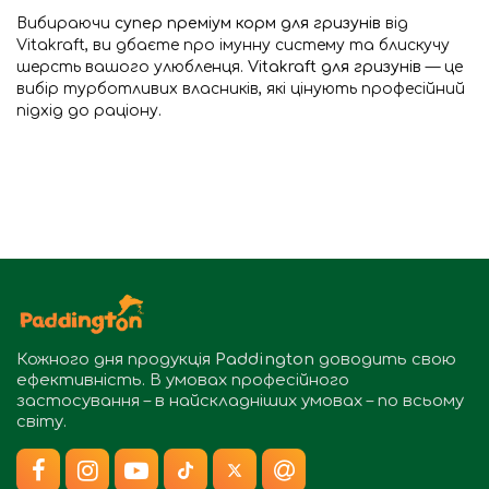
Вибираючи
супер преміум корм для гризунів
від
Vitakraft, ви дбаєте про імунну систему та блискучу
шерсть вашого улюбленця.
Vitakraft для гризунів
— це
вибір турботливих власників, які цінують професійний
підхід до раціону.
Кожного дня продукція
Paddington
доводить свою
ефективність. В умовах професійного
застосування – в найскладніших умовах – по всьому
світу.