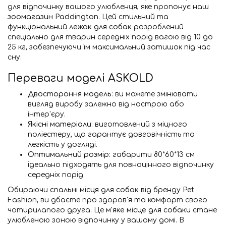
для відпочинку вашого улюбленця, яке пропонує наш
зоомагазин Paddington
. Цей стильний та
функціональний
лежак для собак
розроблений
спеціально для тварин середніх порід вагою від 10 до
25 кг, забезпечуючи їм максимальний затишок під час
сну.
Переваги моделі ASKOLD
Двостороння модель
: ви можете змінювати
вигляд виробу залежно від настрою або
інтер'єру.
Якісні матеріали
: виготовлений з міцного
поліестеру, що гарантує довговічність та
легкість у догляді.
Оптимальний розмір
: габарити 80*60*13 см
ідеально підходять для повноцінного відпочинку
середніх порід.
Обираючи
спальні місця для собак
від бренду Pet
Fashion, ви дбаєте про здоров'я та комфорт свого
чотирилапого друга. Це
м'яке місце для собаки
стане
улюбленою зоною відпочинку у вашому домі. В