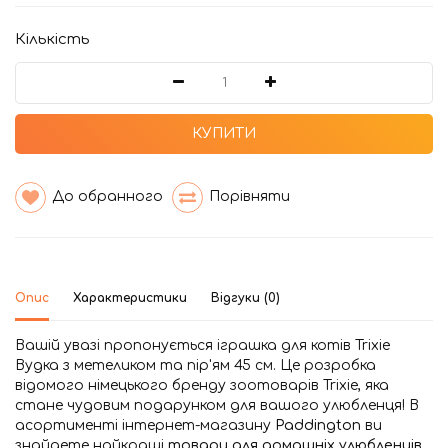
Кількість
КУПИТИ
До обранного
Порівняти
Опис
Характеристики
Відгуки (0)
Вашій увазі пропонується іграшка для котів Trixie
Вудка з метеликом та пір'ям 45 см. Це розробка
відомого німецького бренду зоотоварів Trixie, яка
стане чудовим подарунком для вашого улюбленця! В
асортименті інтернет-магазину
Paddington
ви
знайдете найкращі
товари для домашніх улюбленців
,