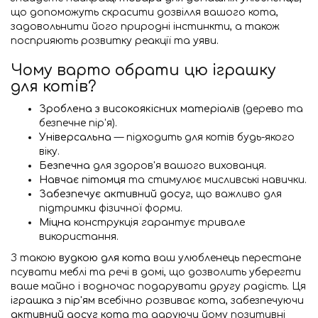
що допоможуть скрасити дозвілля вашого кота,
задовольнити його природні інстинкти, а також
посприяють розвитку реакції та уяви.
Чому варто обрати цю іграшку
для котів?
Зроблена з високоякісних матеріалів
(дерево та
безпечне пір'я).
Універсальна
— підходить для котів будь-якого
віку.
Безпечна
для здоров'я вашого вихованця.
Навчає пітомця
та стимулює мисливські навички.
Забезпечує активний досуг
, що важливо для
підтримки фізичної форми.
Міцна
конструкція гарантує тривале
використання.
З такою
вудкою для кота
ваш улюбленець перестане
псувати меблі та речі в домі, що дозволить уберегти
ваше майно і водночас подарувати другу радість. Ця
іграшка з пір'ям
всебічно розвиває кота, забезпечуючи
активний досуг кота
та даруючи йому позитивні