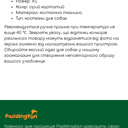
Розмір:
XS
Колір:
сірий картатий
Матеріал:
костюмна тканина
Тип:
костюми для собак
Рекомендується ручне прання при температурі не
вище 40 ℃. Зверніть увагу, що відтінки кольорів
реального товару можуть відрізнятися від фото на
екрані залежно від налаштувань вашого пристрою.
Обирайте якісний
одяг для собак
у нашому
зоомагазині
для створення неповторного образу
вашого улюбленця.
Кожного дня продукція
Paddington
доводить свою